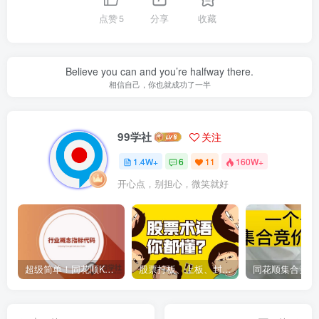
点赞
5
分享
收藏
Believe you can and you’re halfway there.
相信自己，你也就成功了一半
99学社
关注
1.4W+
6
11
160W+
开心点，别担心，微笑就好
超级简单！同花顺K线界面显示行业概念指标代码图解
股票打板、上板、封板、翘板、炸板是什么意思？炒股你必须懂的暗语！