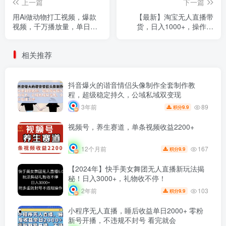
上一篇
下一篇
用Ai做动物打工视频，爆款
【最新】淘宝无人直播带
视频，千万播放量，单日变
货，日入1000+，操作简
现1000+
单，长期稳定，独家技术，
无违规无封号【揭秘】
相关推荐
抖音爆火的谐音情侣头像制作全套制作教
程，超级稳定持久，公域私域双变现
89
3年前
9.9
积分
视频号，养生赛道，单条视频收益2200+
167
12个月前
9.9
积分
【2024年】快手美女舞团无人直播新玩法揭
秘！日入3000+，礼物收不停！
103
2年前
9.9
积分
小程序无人直播，睡后收益单日2000+ 零粉
新号开播，不违规不封号 看完就会