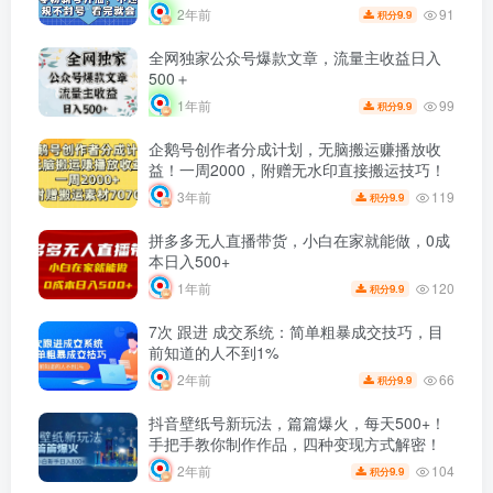
91
2年前
9.9
积分
全网独家公众号爆款文章，流量主收益日入
500＋
99
1年前
9.9
积分
企鹅号创作者分成计划，无脑搬运赚播放收
益！一周2000，附赠无水印直接搬运技巧！
119
3年前
9.9
积分
拼多多无人直播带货，小白在家就能做，0成
本日入500+
120
1年前
9.9
积分
7次 跟进 成交系统：简单粗暴成交技巧，目
前知道的人不到1%
66
2年前
9.9
积分
抖音壁纸号新玩法，篇篇爆火，每天500+！
手把手教你制作作品，四种变现方式解密！
104
2年前
9.9
积分