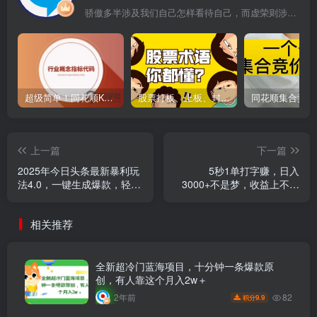
骄傲多半涉及我们自己怎样看待自己，而虚荣则涉及我们想别人怎样看我们
超级简单！同花顺K线界面显示行业概念指标代码图解
股票打板、上板、封板、翘板、炸板是什么意思？炒股你必须懂的暗语！
上一篇
下一篇
2025年今日头条最新暴利玩
5秒1单打字赚，日入
法4.0，一键生成爆款，轻松
3000+不是梦，收益上不封
实现矩阵日入3000+
顶！
相关推荐
全新超冷门蓝海项目，十分钟一条爆款原
创，有人靠这个月入2w＋
82
2年前
9.9
积分