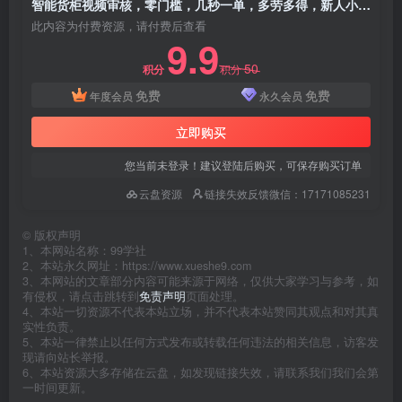
智能货柜视频审核，零门槛，几秒一单，多劳多得，新人小白一天轻松 300+
此内容为付费资源，请付费后查看
9.9
50
积分
积分
免费
免费
年度会员
永久会员
立即购买
您当前未登录！建议登陆后购买，可保存购买订单
云盘资源
链接失效反馈微信：17171085231
©
版权声明
1、本网站名称：99学社
2、本站永久网址：https://www.xueshe9.com
3、本网站的文章部分内容可能来源于网络，仅供大家学习与参考，如
有侵权，请点击跳转到
免责声明
页面处理。
4、本站一切资源不代表本站立场，并不代表本站赞同其观点和对其真
实性负责。
5、本站一律禁止以任何方式发布或转载任何违法的相关信息，访客发
现请向站长举报。
6、本站资源大多存储在云盘，如发现链接失效，请联系我们我们会第
一时间更新。