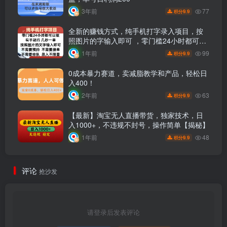
77
3年前
9.9
积分
全新的赚钱方式，纯手机打字录入项目，按
照图片的字输入即可 ，零门槛24小时都可以
做，不需要预约 、不需要接单、不需要排队
99
1年前
9.9
积分
、项目不限量，操作简单方便，收入方面也
是无上限
0成本暴力赛道，卖减脂教学和产品，轻松日
入400！
63
2年前
9.9
积分
【最新】淘宝无人直播带货，独家技术，日
入1000+，不违规不封号，操作简单【揭秘】
48
1年前
9.9
积分
评论
抢沙发
请登录后发表评论