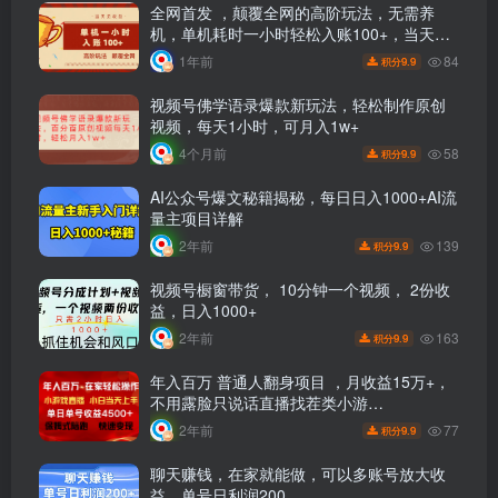
全网首发 ，颠覆全网的高阶玩法，无需养
机，单机耗时一小时轻松入账100+，当天见
收益，可放大！
84
1年前
9.9
积分
视频号佛学语录爆款新玩法，轻松制作原创
视频，每天1小时，可月入1w+
58
4个月前
9.9
积分
AI公众号爆文秘籍揭秘，每日日入1000+AI流
量主项目详解
139
2年前
9.9
积分
视频号橱窗带货， 10分钟一个视频， 2份收
益，日入1000+
163
2年前
9.9
积分
年入百万 普通人翻身项目 ，月收益15万+，
不用露脸只说话直播找茬类小游…
77
2年前
9.9
积分
聊天赚钱，在家就能做，可以多账号放大收
益，单号日利润200