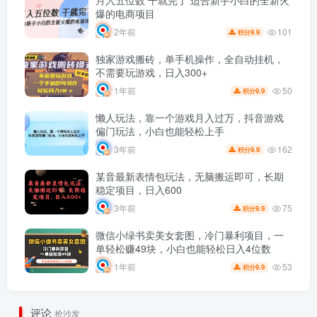
月入五位数 干就完了 适合新手小白的全新火
爆的电商项目
101
2年前
9.9
积分
独家游戏搬砖，单手机操作，全自动挂机，
不需要玩游戏，日入300+
50
1年前
9.9
积分
懒人玩法，靠一个游戏月入过万，抖音游戏
偏门玩法，小白也能轻松上手
162
3年前
9.9
积分
某音最新表情包玩法，无脑搬运即可，长期
稳定项目，日入600
75
3年前
9.9
积分
微信小绿书卖美女套图，冷门暴利项目，一
单轻松赚49块，小白也能轻松日入4位数
53
1年前
9.9
积分
评论
抢沙发