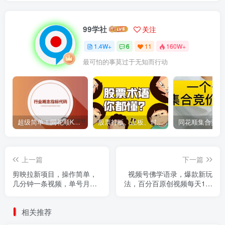
99学社
关注
1.4W+
6
11
160W+
最可怕的事莫过于无知而行动
超级简单！同花顺K线界面显示行业概念指标代码图解
股票打板、上板、封板、翘板、炸板是什么意思？炒股你必须懂的暗语！
上一篇
下一篇
剪映拉新项目，操作简单，
视频号佛学语录，爆款新玩
几分钟一条视频，单号月入
法，百分百原创视频每天1小
8000+
时，轻松月入1w+
相关推荐