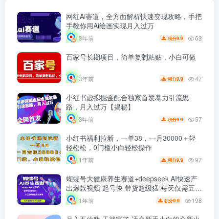
网红Ai赛道，全方面解析快速变现攻略，手把
手教你用Ai绘画实现月入过万
63
3年前
9.9
积分
百家号长期项目，简单复制粘贴，小白可做
47
3年前
9.9
积分
小红书虚拟掘金配合独家首发暴力引流思
路，月入过万【揭秘】
57
3年前
9.9
积分
小红书福利拉新，一单38，一月30000＋轻
轻松松，0门槛小白轻松操作
97
1年前
9.9
积分
蝴蝶号大健康养生赛道+deepseek AI快速产
出爆款视频 起号快 带货超级猛 每天仅需五分
钟 变现路子太广了 日入五位数 小白 宝妈 上
198
1年前
9.9
积分
班族副业 轻松躺赚