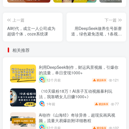
上一篇
下一篇
AI时代，成立一人公司成为
用DeepSeek做养生号新赛
超级个体，coze系统课
道，绿色避免违规，1条视频
收益3万多！
相关推荐
利用DeepSeek制作，财运风景视频，引爆你
的流量，单日变现1000+
121
12个月前
9.9
积分
《10天吸粉18万！AI亲子互动视频暴利玩
法，我靠晒女儿日赚1000+》
77
1年前
9.9
积分
AI创作《山海经》奇珍异兽，超现实画风视
频，流量大易爆款附详细教程
102
12个月前
9.9
积分