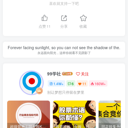
喜欢就支持一下吧
点赞
11
分享
收藏
Forever facing sunlight, so you can not see the shadow of the.
永远面向阳光，这样你就看不见阴影了
99学社
关注
1.4W+
6
11
160W+
别让梦想只停留在梦里
超级简单！同花顺K线界面显示行业概念指标代码图解
股票打板、上板、封板、翘板、炸板是什么意思？炒股你必须懂的暗语！