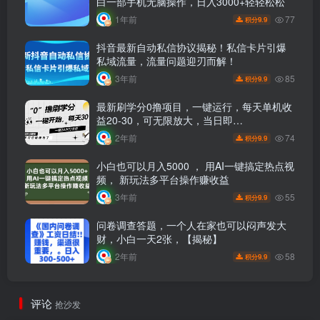
白一部手机无脑操作，日入3000+轻轻松松
77
1年前
9.9
积分
抖音最新自动私信协议揭秘！私信卡片引爆
私域流量，流量问题迎刃而解！
85
3年前
9.9
积分
最新刷学分0撸项目，一键运行，每天单机收
益20-30，可无限放大，当日即…
74
2年前
9.9
积分
小白也可以月入5000 ， 用AI一键搞定热点视
频， 新玩法多平台操作赚收益
55
3年前
9.9
积分
问卷调查答题，一个人在家也可以闷声发大
财，小白一天2张，【揭秘】
58
2年前
9.9
积分
评论
抢沙发