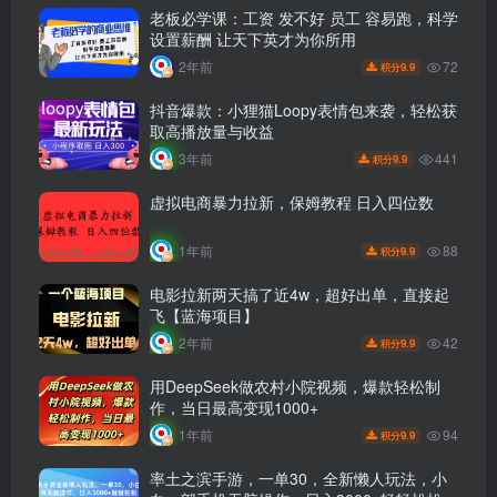
老板必学课：工资 发不好 员工 容易跑，科学
设置薪酬 让天下英才为你所用
72
2年前
9.9
积分
抖音爆款：小狸猫Loopy表情包来袭，轻松获
取高播放量与收益
441
3年前
9.9
积分
虚拟电商暴力拉新，保姆教程 日入四位数
88
1年前
9.9
积分
电影拉新两天搞了近4w，超好出单，直接起
飞【蓝海项目】
42
2年前
9.9
积分
用DeepSeek做农村小院视频，爆款轻松制
作，当日最高变现1000+
94
1年前
9.9
积分
率土之滨手游，一单30，全新懒人玩法，小