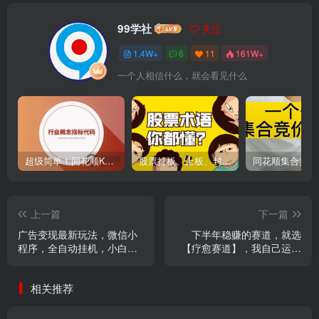
99学社
关注
1.4W+
6
11
161W+
一个人相信什么，就会看见什么
超级简单！同花顺K线界面显示行业概念指标代码图解
股票打板、上板、封板、翘板、炸板是什么意思？炒股你必须懂的暗语！
上一篇
下一篇
广告变现最新玩法，微信小
下半年稳赚的赛道，就选
程序，全自动挂机，小白也
【疗愈赛道】，我自己运行
能轻松日入2000+
这个项目两个月赚了5W+
相关推荐