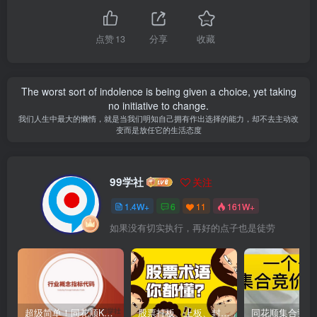
点赞
13
分享
收藏
The worst sort of indolence is being given a choice, yet taking
no initiative to change.
我们人生中最大的懒惰，就是当我们明知自己拥有作出选择的能力，却不去主动改
变而是放任它的生活态度
99学社
关注
1.4W+
6
11
161W+
如果没有切实执行，再好的点子也是徒劳
超级简单！同花顺K线界面显示行业概念指标代码图解
股票打板、上板、封板、翘板、炸板是什么意思？炒股你必须懂的暗语！