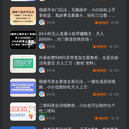
视频号冷门玩法，无脑操作，小白轻松上手
拿收益，鬼故事流量爆火，轻松三位数，
2024实现弯道超车
96
2年前
9.9
积分
24小时无人直播小程序赚翻天，月入
20000+，冷门赛道惊艳登场！
130
2年前
9.9
积分
外面收费598抖音简笔加文案教程，全是实操
没有废话 月入三万（教程 资料）
129
3年前
9.9
积分
视频号美女赛道全新玩法，一键生成原创视
频，小白也能轻松月入上万
128
2年前
9.9
积分
二维码美化详细教程，小白也可以制作出个
性二维码
78
3年前
9.9
积分