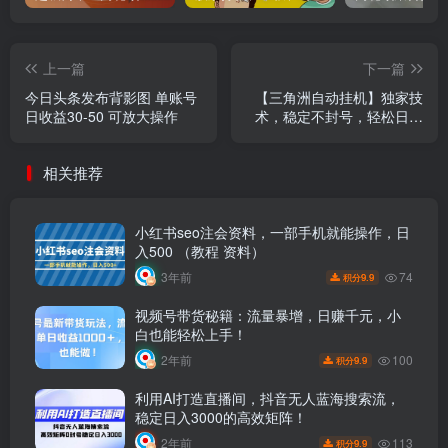
上一篇
下一篇
今日头条发布背影图 单账号
【三角洲自动挂机】独家技
日收益30-50 可放大操作
术，稳定不封号，轻松日入
五张
相关推荐
小红书seo注会资料，一部手机就能操作，日
入500 （教程 资料）
74
3年前
9.9
积分
视频号带货秘籍：流量暴增，日赚千元，小
白也能轻松上手！
100
2年前
9.9
积分
利用AI打造直播间，抖音无人蓝海搜索流，
稳定日入3000的高效矩阵！
113
2年前
9.9
积分