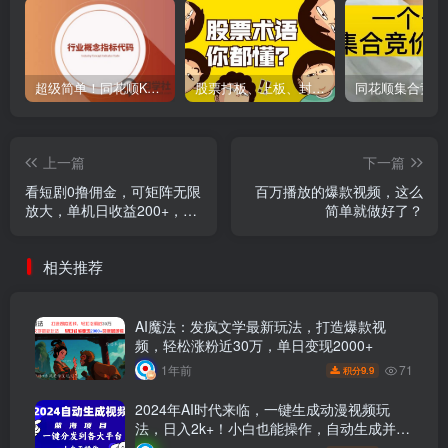
超级简单！同花顺K线界面显示行业概念指标代码图解
股票打板、上板、封板、翘板、炸板是什么意思？炒股你必须懂的暗语！
上一篇
下一篇
看短剧0撸佣金，可矩阵无限
百万播放的爆款视频，这么
放大，单机日收益200+，新
简单就做好了？
手小白轻松上手！
相关推荐
AI魔法：发疯文学最新玩法，打造爆款视
频，轻松涨粉近30万，单日变现2000+
71
1年前
9.9
积分
2024年AI时代来临，一键生成动漫视频玩
法，日入2k+！小白也能操作，自动生成并分
发各大平台！