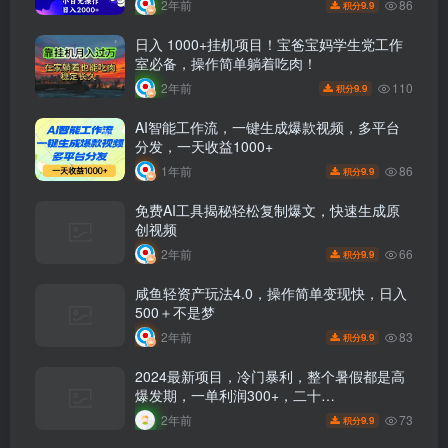
86
2年前
9.9
积分
日入 1000+挂机项目！宝爸宝妈学生党工作
室必备，操作简单躺着吃肉！
110
2年前
9.9
积分
AI智能工作流，一键生成爆款视频，多平台
分发，一天收益1000+
86
1年前
9.9
积分
免费AI工具揭秘轻松复制爆文，快速生成原
创视频
66
2年前
9.9
积分
咸鱼轻资产玩法4.0，操作简单变现快，日入
500＋不是梦
83
2年前
9.9
积分
2024最新项目，冷门暴利，整个暑假都是高
爆发期，一单利润300+，二十…
73
2年前
9.9
积分