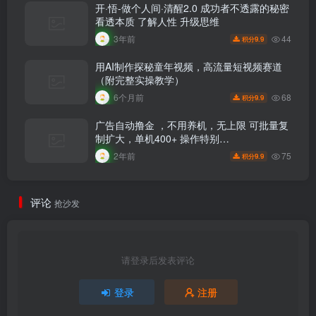
开·悟-做个人间·清醒2.0 成功者不透露的秘密
看透本质 了解人性 升级思维
44
3年前
9.9
积分
用AI制作探秘童年视频，高流量短视频赛道
（附完整实操教学）
68
6个月前
9.9
积分
广告自动撸金 ，不用养机，无上限 可批量复
制扩大，单机400+ 操作特别…
75
2年前
9.9
积分
评论
抢沙发
请登录后发表评论
登录
注册