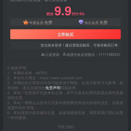
9.9
50
积分
积分
免费
免费
年度会员
永久会员
立即购买
您当前未登录！建议登陆后购买，可保存购买订单
云盘资源
链接失效反馈微信：17171085231
©
版权声明
1、本网站名称：99学社
2、本站永久网址：https://www.xueshe9.com
3、本网站的文章部分内容可能来源于网络，仅供大家学习与参考，如
有侵权，请点击跳转到
免责声明
页面处理。
4、本站一切资源不代表本站立场，并不代表本站赞同其观点和对其真
实性负责。
5、本站一律禁止以任何方式发布或转载任何违法的相关信息，访客发
现请向站长举报。
6、本站资源大多存储在云盘，如发现链接失效，请联系我们我们会第
一时间更新。
THE END