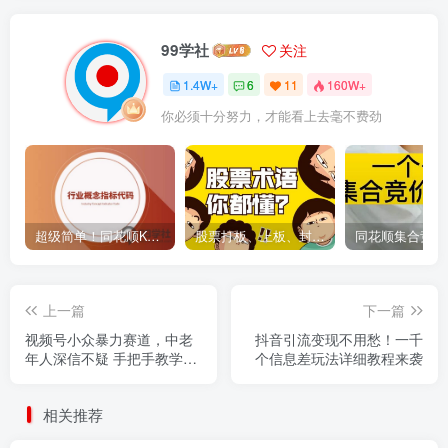
99学社
关注
1.4W+
6
11
160W+
你必须十分努力，才能看上去毫不费劲
超级简单！同花顺K线界面显示行业概念指标代码图解
股票打板、上板、封板、翘板、炸板是什么意思？炒股你必须懂的暗语！
上一篇
下一篇
视频号小众暴力赛道，中老
抖音引流变现不用愁！一千
年人深信不疑 手把手教学，
个信息差玩法详细教程来袭
小白也能日入1000+ 保姆及
教程
相关推荐