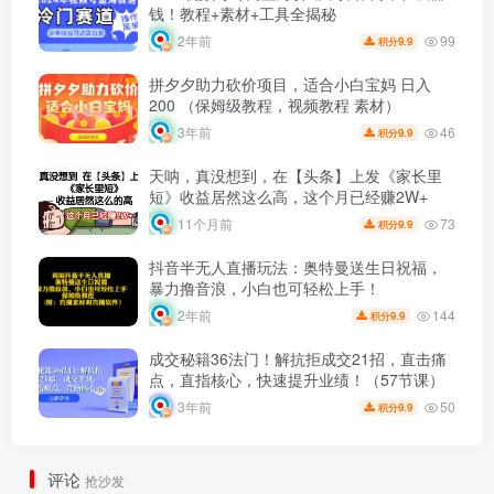
钱！教程+素材+工具全揭秘
99
2年前
9.9
积分
拼夕夕助力砍价项目，适合小白宝妈 日入
200 （保姆级教程，视频教程 素材）
46
3年前
9.9
积分
天呐，真没想到，在【头条】上发《家长里
短》收益居然这么高，这个月已经赚2W+
73
11个月前
9.9
积分
抖音半无人直播玩法：奥特曼送生日祝福，
暴力撸音浪，小白也可轻松上手！
144
2年前
9.9
积分
成交秘籍36法门！解抗拒成交21招，直击痛
点，直指核心，快速提升业绩！（57节课）
50
3年前
9.9
积分
评论
抢沙发