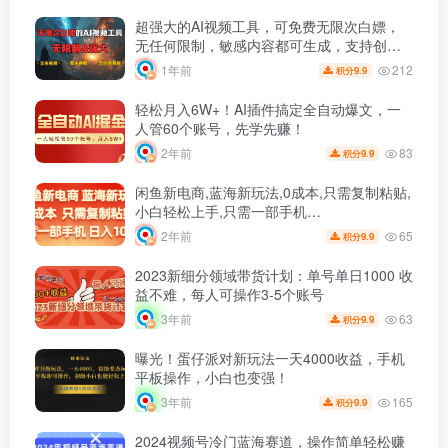
超强大的AI视频工具，可免费无限次白嫖，
无任何限制，敏感内容都可生成，支持创作
音乐，文生视频，图生视频
212
1年前
9.9
积分
轻松月入6W+！AI插件搞定全自动爆文，一
人管60个账号，先学先赚！
83
2年前
9.9
积分
闲鱼新电商,蓝海新玩法,0成本,只需复制粘贴,
小白轻松上手,只需一部手机…
65
2年前
9.9
积分
2023新细分领域带货计划：单号单日1000 收
益不难，每人可操作3-5个账号
63
3年前
9.9
积分
曝光！蛋仔派对新玩法一天4000收益，手机
平板操作，小白也变强！
165
3年前
9.9
积分
2024视频号冷门蓝海赛道，操作简单轻松赚