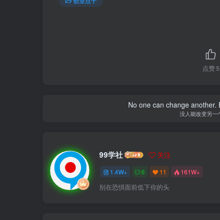
创业点子
点赞
5
No one can change another. B
没人能改变另一
99学社
关注
1.4W+
6
11
161W+
别在恐惧面前低下你的头