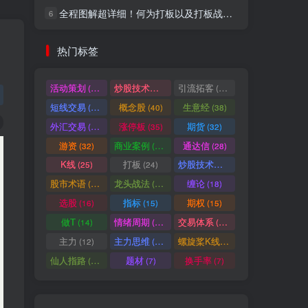
全程图解超详细！何为打板以及打板战法的精髓
6
社交账号登录
热门标签
微信登录
活动策划
炒股技术指标
引流拓客
(49)
(48)
(46)
短线交易
概念股
生意经
(40)
(40)
(38)
七日阅读量排名
外汇交易
涨停板
期货
(37)
(35)
(32)
游资
商业案例
通达信
(32)
(30)
(28)
K线
打板
炒股技术形态
(25)
(24)
(22)
满足你的好奇心
股市术语
龙头战法
缠论
(21)
(20)
(18)
热门文章
最新发布
随机推荐
选股
指标
期权
(16)
(15)
(15)
做T
情绪周期
交易体系
(14)
(14)
(12)
超级简单！同花顺K线界面显示行业概念指标代码图解
1
主力
主力思维
螺旋桨K线
(12)
(12)
(11)
股票打板、上板、封板、翘板、炸板是什么意思？炒股你必须懂的暗语！
2
仙人指路
题材
换手率
(10)
(7)
(7)
同花顺集合竞价选股公式，一招抓涨停让你秒变打板高手！
3