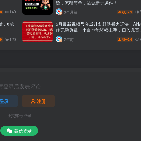
稳，流程简单，适合新手操作！
140
3个月前
.9
9.9
积分
做，0成
5月最新视频号分成计划野路暴力玩法！AI
作无需剪辑，小白也能轻松上手，日入几百
+！
120
2年前
.9
9.9
积分
请登录后发表评论
登录
注册
社交账号登录
微信登录