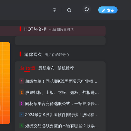
发布
长期更新各大精品创业项目！
HOT热文榜
七日阅读量排名
长期更新各大精品创业项目！
猜你喜欢
满足你的好奇心
热门文章
最新发布
随机推荐
超级简单！同花顺K线界面显示行业概念指标代码图解
1
股票打板、上板、封板、翘板、炸板是什么意思？炒股你必须懂的暗语！
2
同花顺集合竞价选股公式，一招抓涨停让你秒变打板高手！
3
HI！请登录
2024最新K线训练软件排行榜！股民福利，十款专业分析工具全揭秘！
4
短线交易必须要懂的术语有哪些？股票分时水上、水下是什么意思？
登录
注册
5