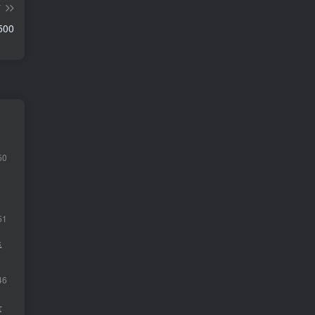
篇
00
50
51
手
46
量