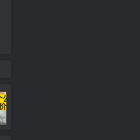
同花顺集合竞价选股公式，一招抓涨停让你秒变打板高手！
2024最新K线训练软件排行榜！股民福利，十款专业分析工具全揭秘！
短线交易必须要懂的术语有哪些？股票分时水上、水下是什么意思？