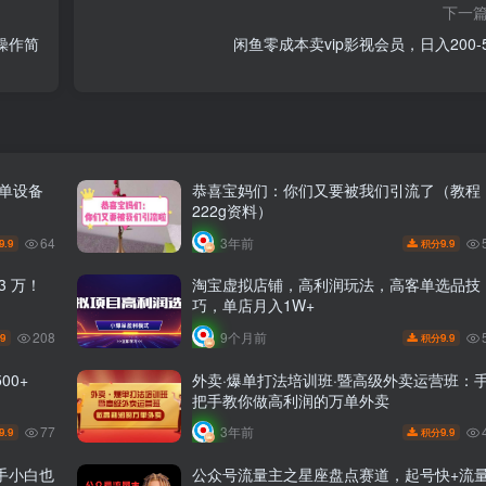
下一
操作简
闲鱼零成本卖vip影视会员，日入200-5
称单设备
恭喜宝妈们：你们又要被我们引流了（教程
222g资料）
64
3年前
9.9
9.9
积分
 万！
淘宝虚拟店铺，高利润玩法，高客单选品技
巧，单店月入1W+
208
9个月前
.9
9.9
积分
00+
外卖·爆单打法培训班·暨高级外卖运营班：
把手教你做高利润的万单外卖
77
3年前
9.9
9.9
积分
手小白也
公众号流量主之星座盘点赛道，起号快+流