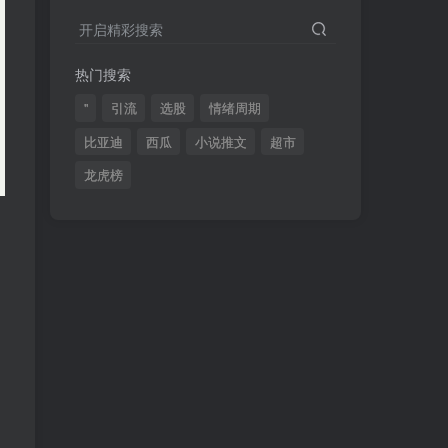
2024最新K线训练软件排行榜！股民福利，十款专业分析工具全揭秘！
4
开启精彩搜索
短线交易必须要懂的术语有哪些？股票分时水上、水下是什么意思？
5
热门搜索
全程图解超详细！何为打板以及打板战法的精髓
6
"
引流
选股
情绪周期
比亚迪
西瓜
小说推文
超市
龙虎榜
(49)
(48)
(46)
(40)
(40)
(38)
(37)
(35)
(32)
(32)
(30)
(28)
(25)
(24)
(22)
(21)
(20)
(18)
(16)
(15)
(15)
(14)
(14)
(12)
(12)
(12)
(11)
(10)
(7)
(7)