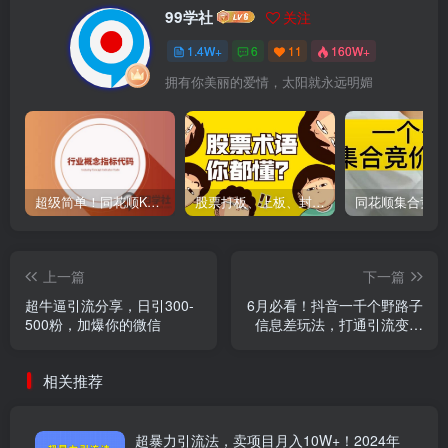
99学社
关注
1.4W+
6
11
160W+
拥有你美丽的爱情，太阳就永远明媚
超级简单！同花顺K线界面显示行业概念指标代码图解
股票打板、上板、封板、翘板、炸板是什么意思？炒股你必须懂的暗语！
上一篇
下一篇
超牛逼引流分享，日引300-
6月必看！抖音一千个野路子
500粉，加爆你的微信
信息差玩法，打通引流变现
任督二脉
相关推荐
超暴力引流法，卖项目月入10W+！2024年