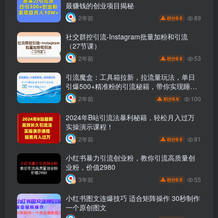
最赚钱的创业项目揭秘
89
2年前
9.9
积分
社交群控引流-Instagram批量加粉和引流
（27节课）
53
2年前
9.9
积分
引流魔盒：工具箱拉新，拉流量玩法，单日
引爆500+精准粉的引流秘籍，带你实现睡后
收入
100
2年前
9.9
积分
2024年B站引流法暴利秘籍，轻松月入过万
实操演示课程！
81
2年前
9.9
积分
小红书暴力引流创业粉，教你引流高质量创
业粉，价值2980
55
3年前
9.9
积分
小红书图文连爆技巧 适合矩阵操作 30秒制作
一个原创图文