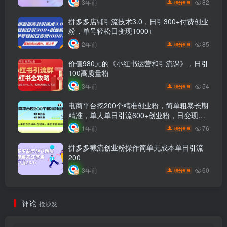
82
3年前
9.9
积分
拼多多店铺引流技术3.0，日引300+付费创业
粉，单号轻松日变现1000+
85
2年前
9.9
积分
价值980元的《小红书运营和引流课》，日引
100高质量粉
54
3年前
9.9
积分
电商平台挖200个精准创业粉，简单粗暴长期
精准，单人单日引流600+创业粉，日变现
4000+
76
1年前
9.9
积分
拼多多截流创业粉操作简单无成本单日引流
200
60
3年前
9.9
积分
评论
抢沙发