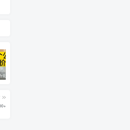
同花顺集合竞价选股公式，一招抓涨停让你秒变打板高手！
2024最新K线训练软件排行榜！股民福利，十款专业分析工具全揭秘！
短线交易必须要懂的术语有哪些？股票分时水上、水下是什么意思？
篇
0+