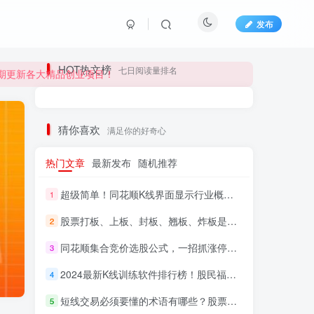
发布
长期更新各大精品创业项目！
HOT热文榜
七日阅读量排名
长期更新各大精品创业项目！
猜你喜欢
满足你的好奇心
热门文章
最新发布
随机推荐
超级简单！同花顺K线界面显示行业概念指标代码图解
1
股票打板、上板、封板、翘板、炸板是什么意思？炒股你必须懂的暗语！
2
同花顺集合竞价选股公式，一招抓涨停让你秒变打板高手！
3
HI！请登录
2024最新K线训练软件排行榜！股民福利，十款专业分析工具全揭秘！
4
短线交易必须要懂的术语有哪些？股票分时水上、水下是什么意思？
登录
注册
5