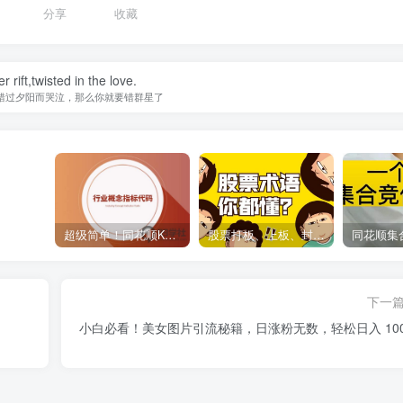
分享
收藏
r rift,twisted in the love.
错过夕阳而哭泣，那么你就要错群星了
超级简单！同花顺K线界面显示行业概念指标代码图解
股票打板、上板、封板、翘板、炸板是什么意思？炒股你必须懂的暗语！
下一
小白必看！美女图片引流秘籍，日涨粉无数，轻松日入 100