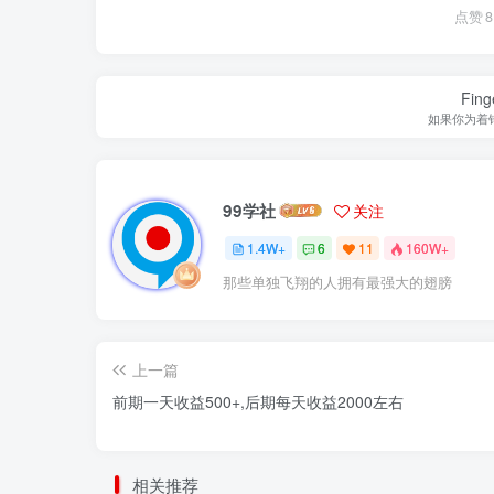
点赞
8
Finge
如果你为着
99学社
关注
1.4W+
6
11
160W+
那些单独飞翔的人拥有最强大的翅膀
上一篇
前期一天收益500+,后期每天收益2000左右
相关推荐