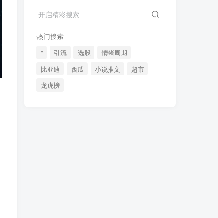
2024最新K线训练软件排行榜！股民福利，十款专业分析工具全揭秘！
4
开启精彩搜索
短线交易必须要懂的术语有哪些？股票分时水上、水下是什么意思？
5
热门搜索
全程图解超详细！何为打板以及打板战法的精髓
6
"
引流
选股
情绪周期
比亚迪
西瓜
小说推文
超市
龙虎榜
(49)
(48)
(46)
(40)
(40)
(38)
(37)
(35)
(32)
(32)
(30)
(28)
(25)
(24)
(22)
(21)
(20)
(18)
某
(16)
(15)
(15)
(14)
(14)
(12)
！
(12)
(12)
(11)
(10)
(7)
(7)