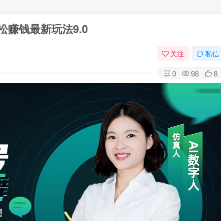
松赚钱最新玩法9.0
关注
私信
0
98
8