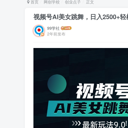
首页
网创学校
创业点子
正文
视频号AI美女跳舞，日入2500+轻
99学社
2年前发布