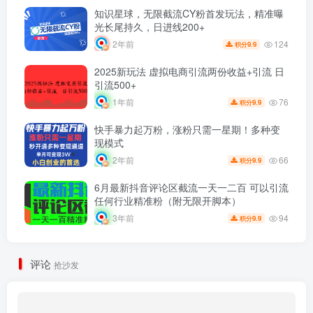
知识星球，无限截流CY粉首发玩法，精准曝
光长尾持久，日进线200+
124
2年前
9.9
积分
2025新玩法 虚拟电商引流两份收益+引流 日
引流500+
76
1年前
9.9
积分
快手暴力起万粉，涨粉只需一星期！多种变
现模式
66
2年前
9.9
积分
6月最新抖音评论区截流一天一二百 可以引流
任何行业精准粉（附无限开脚本）
94
3年前
9.9
积分
评论
抢沙发