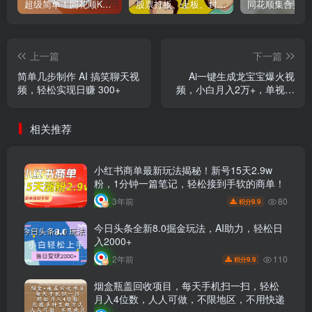
超级简单！同花顺K线界面显示行业概念指标代码图解
股票打板、上板、封板、翘板、炸板是什么意思？炒股你必须懂的暗语！
上一篇
下一篇
简单几步制作 AI 搞笑聊天视
Ai一键生成龙宝宝爆火视
频，轻松实现日赚 300+
频，小白月入2万+，单视频
收益3000+
相关推荐
小红书商单最新玩法揭秘！新号15天2.9w
粉，1分钟一篇笔记，轻松接到手软的商单！
80
3年前
9.9
积分
今日头条全新8.0掘金玩法，AI助力，轻松日
入2000+
110
2年前
9.9
积分
烟盒瓶盖回收项目，每天手机扫一扫，轻松
月入4位数，人人可做，不限地区，不用快递