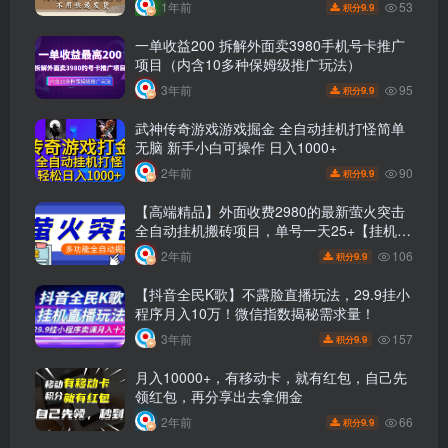
53
1年前
9.9
积分
一单收益200 拆解外面卖3980手机号卡推广
项目（内含10多种保姆级推广玩法）
95
3年前
9.9
积分
武神传奇游戏游戏掘金 全自动挂机打怪简单
无脑 新手小白可操作 日入1000+
90
2年前
9.9
积分
【高端精品】外面收费2980的最新萤火突击
全自动挂机搬砖项目，单号一天25+【挂机脚
本+使用教程】
106
2年前
9.9
积分
【抖音全民K歌】不露脸直播玩法，29.9挂小
程序月入10万！微信指数揭秘需求量！
157
3年前
9.9
积分
月入10000+，有移动卡，就有红包，自己先
领红包，再分享出去拿佣金
66
2年前
9.9
积分