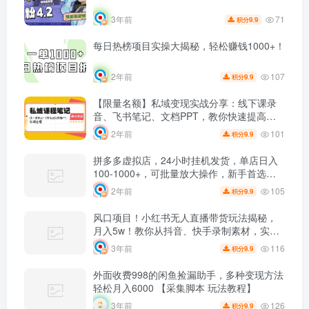
71
3年前
9.9
积分
每日热榜项目实操大揭秘，轻松赚钱1000+！
107
2年前
9.9
积分
【限量名额】私域变现实战分享：线下课录
音、飞书笔记、文档PPT，教你快速提高变
现效率！
101
2年前
9.9
积分
拼多多虚拟店，24小时挂机发货，单店日入
100-1000+，可批量放大操作，新手首选项
目。
105
2年前
9.9
积分
风口项目！小红书无人直播带货玩法揭秘，
月入5w！教你从抖音、快手录制素材，实现
流量野蛮生长！
116
3年前
9.9
积分
外面收费998的闲鱼捡漏助手，多种变现方法
轻松月入6000 【采集脚本 玩法教程】
126
3年前
9.9
积分