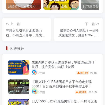
超级简单！同花顺K线界面显示行业概念指标代码图解
股票打板、上板、封板、翘板、炸板是什么意思？炒股你必须懂的暗语！
上一篇
下一篇
三种方法引流拼多多助力
最新公众号AI玩法！一键生
粉，小白当天开单，最快变
成原创爆文，流量10w+，单
现，最低成本，最高回报，
账号日入1000+
适合0基础，当日轻松收益
相关推荐
500+
未来AI助力职场人进阶课程，掌握ChatGPT
技巧，提升竞争力与职业发展
46
3年前
9.9
积分
【爆火副业】PS溶图项目多平台稳定变现
5000！百分百原创项目手把手教你上手！
159
3年前
9.9
积分
日入1500 ，2023最新男粉计划，不封号玩法