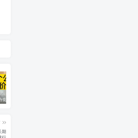
同花顺集合竞价选股公式，一招抓涨停让你秒变打板高手！
2024最新K线训练软件排行榜！股民福利，十款专业分析工具全揭秘！
短线交易必须要懂的术语有哪些？股票分时水上、水下是什么意思？
篇
长期
就行