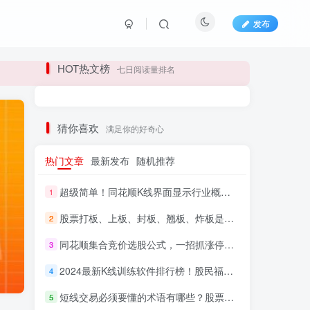
发布
长期更新各大精品创业项目！
HOT热文榜
七日阅读量排名
长期更新各大精品创业项目！
猜你喜欢
满足你的好奇心
热门文章
最新发布
随机推荐
超级简单！同花顺K线界面显示行业概念指标代码图解
1
股票打板、上板、封板、翘板、炸板是什么意思？炒股你必须懂的暗语！
2
同花顺集合竞价选股公式，一招抓涨停让你秒变打板高手！
3
HI！请登录
2024最新K线训练软件排行榜！股民福利，十款专业分析工具全揭秘！
4
短线交易必须要懂的术语有哪些？股票分时水上、水下是什么意思？
登录
注册
5