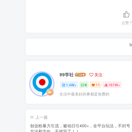
点赞
7
b
99学社
关注
1.4W+
6
11
161W+
生活中最美好的事都是免费的
上一篇
创业粉暴力引流，被动日引400+，全平台玩法，不封号
方法和方向，干就完了！！