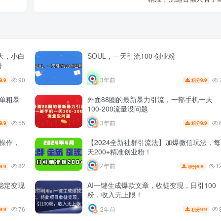
大，小白
SOUL，一天引流100 创业粉
粉
90
3年前
9.9
9.9
积分
单粗暴
外面88圈的最新暴力引流，一部手机一天
100-200流量没问题
55
3年前
9.9
9.9
积分
阵操作，
【2024全新社群引流法】加爆微信玩法，每
天200+精准创业粉！
82
1
2年前
9.9
9.9
积分
稳定变现
AI一键生成爆款文章，收徒变现，日引100
粉，收入无上限！
76
2年前
9.9
9.9
积分