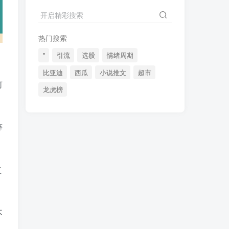
2024最新K线训练软件排行榜！股民福利，十款专业分析工具全揭秘！
4
开启精彩搜索
短线交易必须要懂的术语有哪些？股票分时水上、水下是什么意思？
5
热门搜索
全程图解超详细！何为打板以及打板战法的精髓
6
"
引流
选股
情绪周期
比亚迪
西瓜
小说推文
超市
何
龙虎榜
(49)
(48)
(46)
(40)
(40)
(38)
(37)
(35)
(32)
等
(32)
(30)
(28)
(25)
(24)
(22)
(21)
(20)
(18)
直
(16)
(15)
(15)
(14)
(14)
(12)
(12)
(12)
(11)
不
(10)
(7)
(7)