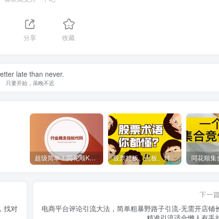
分享
收藏
etter late than never.
只要开始，虽晚不迟
超级简单！同花顺K线界面显示行业概念指标代码图解
股票打板、上板、封板、翘板、炸板是什么意思？炒股你必须懂的暗语！
下一
，找对
电商平台评论引流大法，简单粗暴野路子引流-无需开店铺
精准引流适合懒人有手