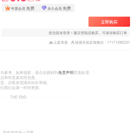
免费
免费
年度会员
永久会员
立即购买
您当前未登录！建议登陆后购买，可保存购买订单
云盘资源
链接失效反馈微信：17171085231
习与参考，如有侵权，请点击跳转到
免责声明
页面处理。
观点和对其真实性负责。
信息，访客发现请向站长举报。
我们我们会第一时间更新。
THE END
喜欢就支持一下吧