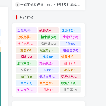
全程图解超详细！何为打板以及打板战法的精髓
6
社交账号登录
热门标签
微信登录
活动策划
炒股技术指标
引流拓客
(49)
(48)
(46)
短线交易
概念股
生意经
(40)
(40)
(38)
七日阅读量排名
外汇交易
涨停板
期货
(37)
(35)
(32)
游资
商业案例
通达信
(32)
(30)
(28)
K线
打板
炒股技术形态
(25)
(24)
(22)
满足你的好奇心
股市术语
龙头战法
缠论
(21)
(20)
(18)
热门文章
最新发布
随机推荐
选股
指标
期权
(16)
(15)
(15)
做T
情绪周期
交易体系
(14)
(14)
(12)
超级简单！同花顺K线界面显示行业概念指标代码图解
1
主力
主力思维
螺旋桨K线
(12)
(12)
(11)
股票打板、上板、封板、翘板、炸板是什么意思？炒股你必须懂的暗语！
2
仙人指路
题材
换手率
(10)
(7)
(7)
同花顺集合竞价选股公式，一招抓涨停让你秒变打板高手！
3