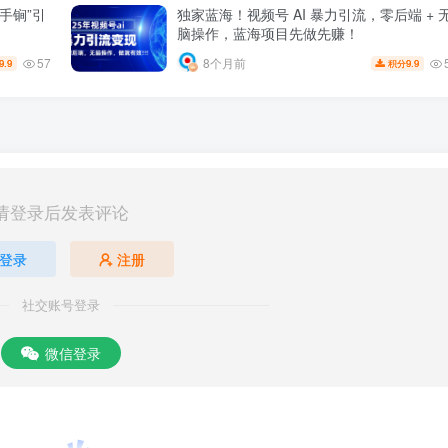
手锏”引
独家蓝海！视频号 AI 暴力引流，零后端 + 
脑操作，蓝海项目先做先赚！
57
8个月前
9.9
9.9
积分
请登录后发表评论
登录
注册
社交账号登录
微信登录