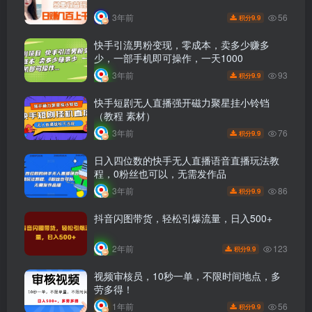
56
3年前
9.9
积分
快手引流男粉变现，零成本，卖多少赚多
少，一部手机即可操作，一天1000
93
3年前
9.9
积分
快手短剧无人直播强开磁力聚星挂小铃铛
（教程 素材）
76
3年前
9.9
积分
日入四位数的快手无人直播语音直播玩法教
程，0粉丝也可以，无需发作品
86
3年前
9.9
积分
抖音闪图带货，轻松引爆流量，日入500+
123
2年前
9.9
积分
视频审核员，10秒一单，不限时间地点，多
劳多得！
56
1年前
9.9
积分