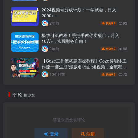
2024视频号分成计划：一学就会，日入
2000+！
93
2年前
9.9
积分
极致引流教程！手把手教你卖项目，月入
10W+，实现财务自由！
88
2年前
9.9
积分
【Coze工作流搭建实操教程】Coze智能体工
作流一键生成“漫威名场面“短视频，全流程保
姆级教学—AI视频制作教程_AI创作_AI短片
72
10个月前
9.9
积分
_AI脚本_AI绘画_AIGC人工智能！
评论
抢沙发
请登录后发表评论
登录
注册