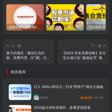
超级简单！同花顺K线界面显示行业概念指标代码图解
股票打板、上板、封板、翘板、炸板是什么意思？炒股你必须懂的暗语！
上一篇
下一篇
暴力的项目，微信红包封
【2024 年末逆袭攻略】支付
面，免费代理，0门槛，日入
宝分成计划 “极速起号” 暴利
1000+
玩法，日赚四位数不是梦，
轻松拿捏财富密码！
相关推荐
日入 3000+新玩法！抖音“野路子”项目大揭秘
100
2年前
9.9
积分
2023超火AI绘画项目，多重变现渠道