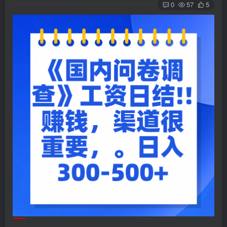
0
57
5