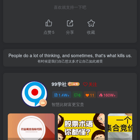
喜欢就支持一下吧
点赞
5
分享
收藏
People do a lot of thinking, and sometimes, that's what kills us.
有时候是我们自己想太多才让自己如此难受
99学社
关注
1.4W+
6
11
160W+
智慧比财富更宝贵