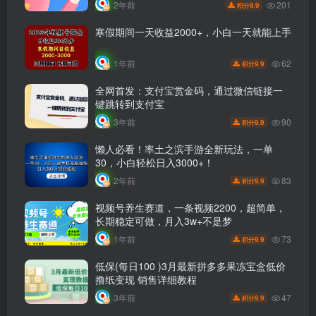
201
2年前
9.9
积分
寒假期间一天收益2000+，小白一天就能上手
62
1年前
9.9
积分
全网首发：支付宝赏金码，通过微信链接一
键跳转到支付宝
90
3年前
9.9
积分
懒人必看！率土之滨手游全新玩法，一单
30，小白轻松日入3000+！
83
2年前
9.9
积分
视频号养生赛道，一条视频2200，超简单，
长期稳定可做，月入3w+不是梦
73
1年前
9.9
积分
低保(每日100 )3月最新拼多多果冻宝盒低价
撸纸变现 销售详细教程
47
3年前
9.9
积分