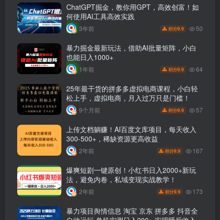
ChatGPT掘金，教你用GPT，高效创富！如
何使用AI工具高效实践
50
3年前
9.9
积分
暴力掘金最新玩法，借助AI批量矩阵，小白
也能日入1000+
64
1年前
9.9
积分
25年最干货的拼多多虚拟电商课程，小白轻
松上手，虚拟电商，月入过万只是门槛！
57
9个月前
9.9
积分
上传文档躺赚！AI百度文库项目，每天收入
300-500+，稀缺资源更高收益
167
2年前
9.9
积分
爆爽短剧一键原创！小红书日入2000+新玩
法，避免内卷，私域变现实战教学！
173
2年前
9.9
积分
暴力项目舆情信息 淘宝 京东 拼多多 抖音全
自动运行 单机实测日入200+ 实现睡后收入