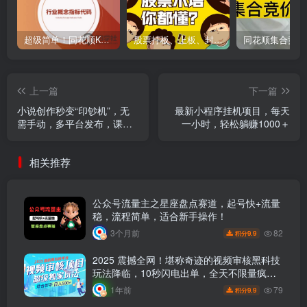
超级简单！同花顺K线界面显示行业概念指标代码图解
股票打板、上板、封板、翘板、炸板是什么意思？炒股你必须懂的暗语！
上一篇
下一篇
小说创作秒变“印钞机”，无
最新小程序挂机项目，每天
需手动，多平台发布，课程
一小时，轻松躺赚1000＋
极其简单，小白一学就会，
单月轻松躺赚2w+
相关推荐
公众号流量主之星座盘点赛道，起号快+流量
稳，流程简单，适合新手操作！
82
3个月前
9.9
积分
2025 震撼全网！堪称奇迹的视频审核黑科技
玩法降临，10秒闪电出单，全天不限量疯狂
吸金，新手小白轻松日进500+ ！
79
1年前
9.9
积分