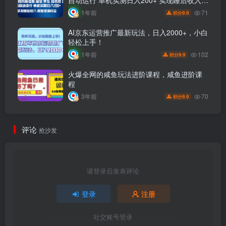
附加管道收益
71
1年前
9.9
积分
AI京东运营推广最新玩法，日入2000+，小白
轻松上手！
102
1年前
9.9
积分
火爆全网的咸鱼玩法进阶课程，咸鱼进阶课
程
70
3年前
9.9
积分
评论
抢沙发
请登录后发表评论
登录
注册
社交账号登录