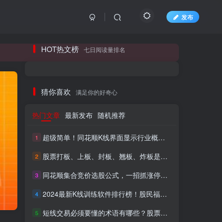
发布
长期更新各大精品创业项目！
HOT热文榜
七日阅读量排名
长期更新各大精品创业项目！
猜你喜欢
满足你的好奇心
热门文章
最新发布
随机推荐
超级简单！同花顺K线界面显示行业概念指标代码图解
1
股票打板、上板、封板、翘板、炸板是什么意思？炒股你必须懂的暗语！
2
同花顺集合竞价选股公式，一招抓涨停让你秒变打板高手！
3
HI！请登录
2024最新K线训练软件排行榜！股民福利，十款专业分析工具全揭秘！
4
短线交易必须要懂的术语有哪些？股票分时水上、水下是什么意思？
登录
注册
5