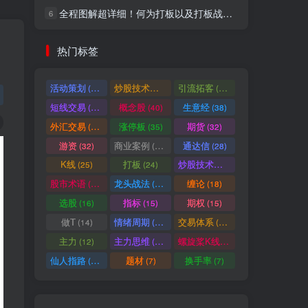
全程图解超详细！何为打板以及打板战法的精髓
6
社交账号登录
热门标签
微信登录
活动策划
炒股技术指标
引流拓客
(49)
(48)
(46)
短线交易
概念股
生意经
(40)
(40)
(38)
七日阅读量排名
外汇交易
涨停板
期货
(37)
(35)
(32)
游资
商业案例
通达信
(32)
(30)
(28)
K线
打板
炒股技术形态
(25)
(24)
(22)
满足你的好奇心
股市术语
龙头战法
缠论
(21)
(20)
(18)
热门文章
最新发布
随机推荐
选股
指标
期权
(16)
(15)
(15)
做T
情绪周期
交易体系
(14)
(14)
(12)
超级简单！同花顺K线界面显示行业概念指标代码图解
1
主力
主力思维
螺旋桨K线
(12)
(12)
(11)
股票打板、上板、封板、翘板、炸板是什么意思？炒股你必须懂的暗语！
2
仙人指路
题材
换手率
(10)
(7)
(7)
同花顺集合竞价选股公式，一招抓涨停让你秒变打板高手！
3