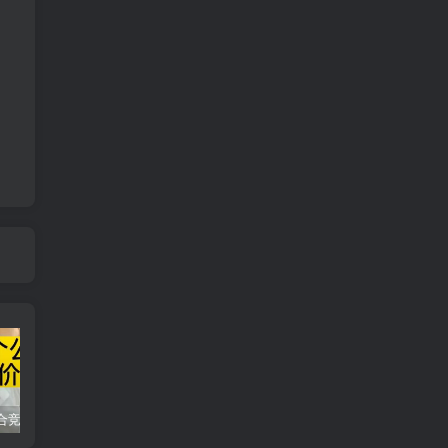
同花顺集合竞价选股公式，一招抓涨停让你秒变打板高手！
2024最新K线训练软件排行榜！股民福利，十款专业分析工具全揭秘！
短线交易必须要懂的术语有哪些？股票分时水上、水下是什么意思？