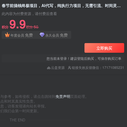
春节前搞钱终极项目，AI代写，纯执行力项目，无需引流、时间灵活、多劳多得，单人一天200-500，包回本
此内容为付费资源，请付费后查看
9.9
50
积分
积分
免费
免费
年度会员
永久会员
立即购买
您当前未登录！建议登陆后购买，可保存购买订单
云盘资源
链接失效反馈微信：17171085231
习与参考，如有侵权，请点击跳转到
免责声明
页面处理。
观点和对其真实性负责。
信息，访客发现请向站长举报。
我们我们会第一时间更新。
THE END