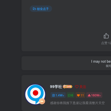
创业点子
点赞
1
I may not be 
我
99学社
关注
1.4W+
6
11
160W+
感谢你将我推下悬崖让我看清整片天空