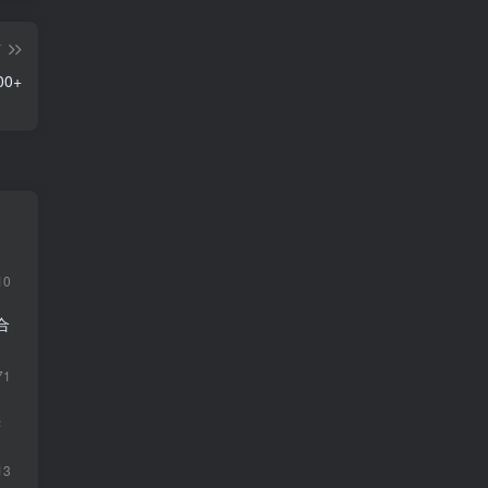
篇
0+
10
合
71
实
13