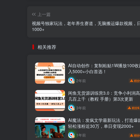
上一篇
视频号独家玩法，老年养生赛道，无脑搬运爆款视频，
1000+
相关推荐
AI自动创作：复制粘贴1W播放100
入5000+小白首选！
2年前
积分
闲鱼无货源训练营3.0：竞争小利润高
几百上千（教程 手册）第3次更新
3年前
9
积分
AI魔法：发疯文学最新玩法，打造爆
轻松涨粉近30万，单日变现2000+
1年前
积分