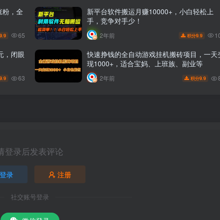
涨粉，全
新平台软件搬运月赚10000+，小白轻松上
手，竞争对手少！
65
1
2年前
9.9
9.9
积分
元，闭眼
快速挣钱的全自动游戏挂机搬砖项目，一天
现1000+，适合宝妈、上班族、副业等
63
2年前
9.9
9.9
积分
请登录后发表评论
登录
注册
社交账号登录