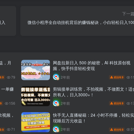
下一
日入
微信小程序全自动挂机背后的赚钱秘诀，小白轻松日入100
收益，月
网盘拉新日入 500 的秘密，AI 科技原创视
频，快手抖音轻松变现
79
1
2年前
9.9
9.9
积分
 一单赚
剪辑接单训练营，不拍视频，不做图文！适
所有人，日入3000+！
156
1
2年前
.9
9.9
积分
款视频，
快手无人直播秘籍：24 小时不停播，轻松
现睡后万元收益！
71
3
2年前
9.9
9.9
积分