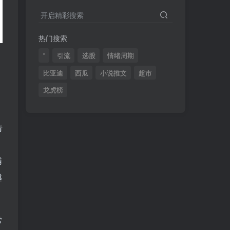
2024最新K线训练软件排行榜！股民福利，十款专业分析工具全揭秘！
4
开启精彩搜索
短线交易必须要懂的术语有哪些？股票分时水上、水下是什么意思？
5
热门搜索
全程图解超详细！何为打板以及打板战法的精髓
6
"
引流
选股
情绪周期
比亚迪
西瓜
小说推文
超市
龙虎榜
(49)
(48)
(46)
(40)
(40)
(38)
(37)
(35)
(32)
请
(32)
(30)
(28)
(25)
(24)
(22)
辅
(21)
(20)
(18)
越
(16)
(15)
(15)
(14)
(14)
(12)
(12)
(12)
(11)
常
(10)
(7)
(7)