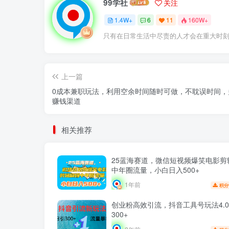
99学社
关注
1.4W+
6
11
160W+
只有在日常生活中尽责的人才会在重大时
上一篇
0成本兼职玩法，利用空余时间随时可做，不耽误时间，
赚钱渠道
相关推荐
25蓝海赛道，微信短视频爆笑电影剪
中年圈流量，小白日入500+
1年前
积分
创业粉高效引流，抖音工具号玩法4.
300+