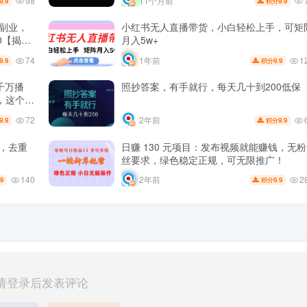
98
11个月前
9.9
9.9
积分
的副业，
小红书无人直播带货，小白轻松上手，可矩
0【揭
月入5w+
74
1
1年前
9.9
9.9
积分
千万播
照抄答案，有手就行，每天几十到200低保
，这个月
72
2年前
9.9
9.9
积分
频，去重
日赚 130 元项目：发布视频就能赚钱，无粉
丝要求，绿色稳定正规，可无限推广！
140
2
2年前
.9
9.9
积分
请登录后发表评论