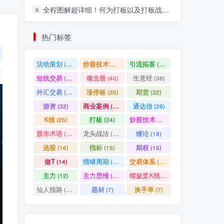
全程图解超详细！何为打板以及打板战法的精髓
6
社交账号登录
热门标签
微信登录
活动策划
炒股技术指标
引流拓客
(49)
(48)
(46)
短线交易
概念股
生意经
(40)
(40)
(38)
七日阅读量排名
外汇交易
涨停板
期货
(37)
(35)
(32)
游资
商业案例
通达信
(32)
(30)
(28)
K线
打板
炒股技术形态
(25)
(24)
(22)
满足你的好奇心
股市术语
龙头战法
缠论
(21)
(20)
(18)
热门文章
最新发布
随机推荐
选股
指标
期权
(16)
(15)
(15)
做T
情绪周期
交易体系
(14)
(14)
(12)
超级简单！同花顺K线界面显示行业概念指标代码图解
1
主力
主力思维
螺旋桨K线
(12)
(12)
(11)
股票打板、上板、封板、翘板、炸板是什么意思？炒股你必须懂的暗语！
2
仙人指路
题材
换手率
(10)
(7)
(7)
同花顺集合竞价选股公式，一招抓涨停让你秒变打板高手！
3