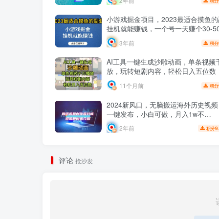
2年前
积分
小游戏掘金项目，2023最适合摸鱼
挂机就能赚钱，一个号一天赚个30-5
秘】
3年前
积分
AI工具一键生成沙雕动画，单条视频
放，玩转短剧内容，轻松日入五位数
已经赚2W+
11个月前
积分
2024新风口，无脑搬运海外历史视
一键发布，小白可做，月入1w不…
2年前
9
积分
评论
抢沙发