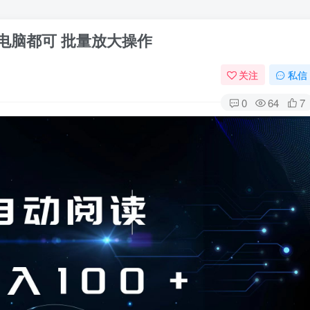
机电脑都可 批量放大操作
关注
私信
0
64
7