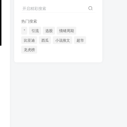
2024最新K线训练软件排行榜！股民福利，十款专业分析工具全揭秘！
4
开启精彩搜索
短线交易必须要懂的术语有哪些？股票分时水上、水下是什么意思？
5
热门搜索
全程图解超详细！何为打板以及打板战法的精髓
6
"
引流
选股
情绪周期
比亚迪
西瓜
小说推文
超市
龙虎榜
(49)
(48)
(46)
(40)
(40)
(38)
(37)
(35)
(32)
(32)
(30)
(28)
(25)
(24)
(22)
(21)
(20)
(18)
(16)
(15)
(15)
(14)
(14)
(12)
(12)
(12)
(11)
(10)
(7)
(7)