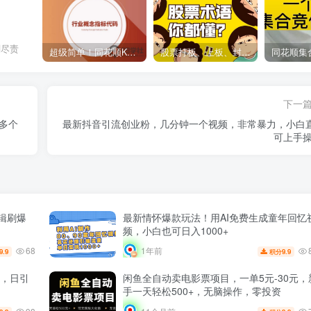
刻尽责
超级简单！同花顺K线界面显示行业概念指标代码图解
股票打板、上板、封板、翘板、炸板是什么意思？炒股你必须懂的暗语！
下一
多个
最新抖音引流创业粉，几分钟一个视频，非常暴力，小白
可上手操
辑刷爆
最新情怀爆款玩法！用AI免费生成童年回忆
频，小白也可日入1000+
68
1年前
9.9
9.9
积分
0，日引
闲鱼全自动卖电影票项目，一单5元-30元，
手一天轻松500+，无脑操作，零投资