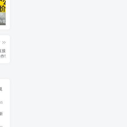
同花顺集合竞价选股公式，一招抓涨停让你秒变打板高手！
2024最新K线训练软件排行榜！股民福利，十款专业分析工具全揭秘！
短线交易必须要懂的术语有哪些？股票分时水上、水下是什么意思？
篇
直接
作!
视
85
新