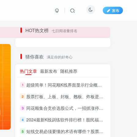
发布
长期更新各大精品创业项目！
HOT热文榜
七日阅读量排名
长期更新各大精品创业项目！
猜你喜欢
满足你的好奇心
热门文章
最新发布
随机推荐
超级简单！同花顺K线界面显示行业概念指标代码图解
1
股票打板、上板、封板、翘板、炸板是什么意思？炒股你必须懂的暗语！
2
同花顺集合竞价选股公式，一招抓涨停让你秒变打板高手！
3
HI！请登录
2024最新K线训练软件排行榜！股民福利，十款专业分析工具全揭秘！
4
短线交易必须要懂的术语有哪些？股票分时水上、水下是什么意思？
登录
注册
5