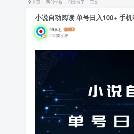
首页
网创学校
创业点子
正文
小说自动阅读 单号日入100+ 手
99学社
2年前发布