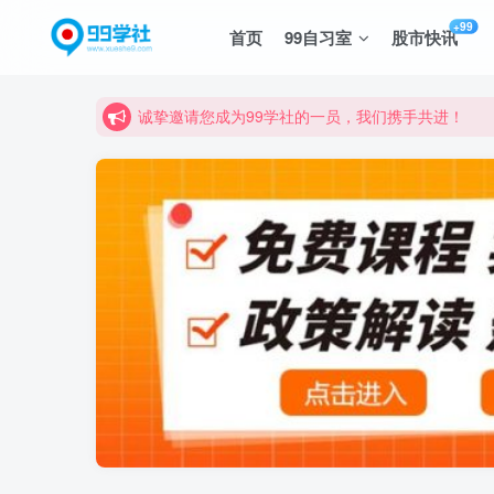
诚挚邀请您成为99学社的一员，我们携手共进！
+99
首页
99自习室
股市快讯
学习路上不孤独，99学社与你同行！分享全网优质
诚挚邀请您成为99学社的一员，我们携手共进！
学习路上不孤独，99学社与你同行！分享全网优质