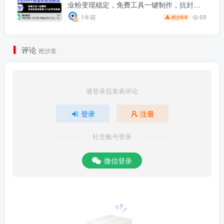
业粉变现稳定，免费工具一键制作，抗封效
果好简单入门必学引流课
69
1年前
9.9
积分
评论
抢沙发
请登录后发表评论
登录
注册
社交账号登录
微信登录