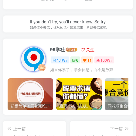
If you don’t try, you’ll never know. So try.
如果你不去试，你永远也不知道结果，所以去试试吧
99学社
关注
1.4W+
6
11
160W+
如果你累了，学会休息，而不是放弃
超级简单！同花顺K线界面显示行业概念指标代码图解
股票打板、上板、封板、翘板、炸板是什么意思？炒股你必须懂的暗语！
上一篇
下一篇