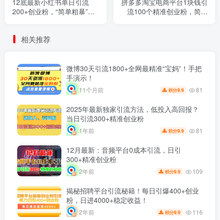
12底最新小红书单日引流
拼多多淘宝电商平台1块钱引
200+创业粉，“简单粗暴”引
流100个精准创业粉，简单
流法，一张图片即可操作，
粗暴高效长期精准，单人单
小白轻松上手，私信根本回
日引流500+创业粉，日变现
相关推荐
不完
2000+
微博30天引流1800+全网最精准“宝妈”！手把
手演示！
81
11个月前
9.9
积分
2025年最新独家引流方法，低投入高回报？
当日引流300+精准创业粉
81
1年前
9.9
积分
12月最新：音频平台0成本引流，日引
300+精准创业粉
109
2年前
9.9
积分
揭秘招聘平台引流秘籍！每日引爆400+创业
粉，日进4000+稳定收益！
116
2年前
9.9
积分