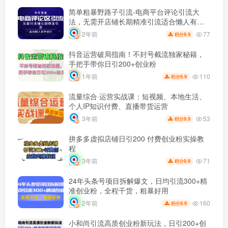
简单粗暴野路子引流-电商平台评论引流大
法，无需开店铺长期精准引流适合懒人有手
就行
77
2年前
9.9
积分
抖音运营破局指南！不封号截流独家秘籍，
手把手带你日引200+创业粉
110
1年前
9.9
积分
流量综合·运营实战课：短视频、本地生活、
个人IP知识付费、直播带货运营
53
3年前
9.9
积分
拼多多虚拟店铺日引200 付费创业粉实操教
程
71
3年前
9.9
积分
24年头条号项目拆解爆文，日均引流300+精
准创业粉，全程干货，粗暴好用
160
2年前
9.9
积分
小和尚引流高质创业粉新玩法，日引200+创