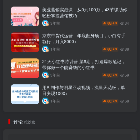
美业营销实战课：从0到100万，43节课助你
轻松掌握营销技巧
34
3年前
9.9
积分
京东带货代运营，年底翻身项目，小白有手
就行，月入8000+
88
1年前
9.9
积分
21天小红书特训营-第6期，打造爆款笔记，
带你做一个能赚钱的小红书
59
3年前
9.9
积分
用AI制作与明星互动视频，流量天花板，单
日变现1000+
68
1年前
9.9
积分
评论
抢沙发