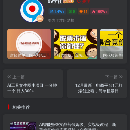
99学社
关注
1.4W+
6
11
160W+
努力了才叫梦想
超级简单！同花顺K线界面显示行业概念指标代码图解
股票打板、上板、封板、翘板、炸板是什么意思？炒股你必须懂的暗语！
上一篇
下一篇
AI工具文生图小项目 一分钟
12月最新：电商平台1元打
一个 日入300+
爆创业粉，简单粗暴日引
500+精准创业粉，轻松月入
5万+
相关推荐
AI智能赚钱实战营保姆级、实战级教程，新
手也能快速实现赚钱（全套教程）