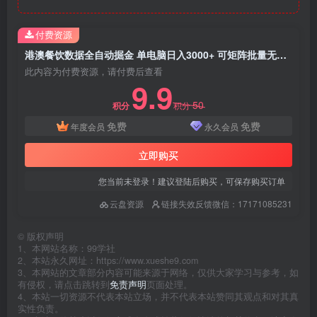
付费资源
港澳餐饮数据全自动掘金 单电脑日入3000+ 可矩阵批量无限操作
此内容为付费资源，请付费后查看
9.9
50
积分
积分
免费
免费
年度会员
永久会员
立即购买
您当前未登录！建议登陆后购买，可保存购买订单
云盘资源
链接失效反馈微信：17171085231
©
版权声明
1、本网站名称：99学社
2、本站永久网址：https://www.xueshe9.com
3、本网站的文章部分内容可能来源于网络，仅供大家学习与参考，如
有侵权，请点击跳转到
免责声明
页面处理。
4、本站一切资源不代表本站立场，并不代表本站赞同其观点和对其真
实性负责。