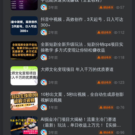
57
3年前
9.9
积分
抖音中视频，高效创作，3天起号，日入可达
300+
112
2年前
9.9
积分
全新短剧全新升级玩法，短剧分销cps项目实
操教学 多方式变现让你轻松赚收益
118
3年前
9.9
积分
大师文化变现项目 年入千万的优质赛道
123
3年前
9.9
积分
10秒出文案，5秒出视频，全自动生成原创影
视解说视频
76
1年前
9.9
积分
AI掘金冷门项目大揭秘！流量主冷门赛道
（最新）玩法，单日收益上万元！【实操教
程】
96
3年前
9.9
积分