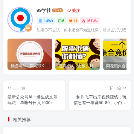
99学社
关注
1.4W+
6
11
161W+
如果你不去试，你永远也不知道结果，所以去试试吧
超级简单！同花顺K线界面显示行业概念指标代码图解
股票打板、上板、封板、翘板、炸板是什么意思？炒股你必须懂的暗语！
上一篇
下一篇
最新公众号AI一键生成文章
制作飞车出库视频赚钱，玩
玩法，单帐号日入1000+
信息差一单赚50-80，小白也
能轻松日入300-500+
相关推荐