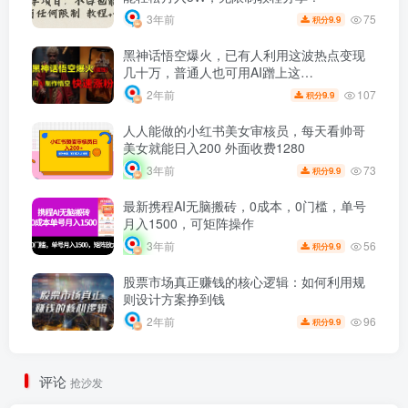
75
3年前
9.9
积分
黑神话悟空爆火，已有人利用这波热点变现
几十万，普通人也可用AI蹭上这…
107
2年前
9.9
积分
人人能做的小红书美女审核员，每天看帅哥
美女就能日入200 外面收费1280
73
3年前
9.9
积分
最新携程AI无脑搬砖，0成本，0门槛，单号
月入1500，可矩阵操作
56
3年前
9.9
积分
股票市场真正赚钱的核心逻辑：如何利用规
则设计方案挣到钱
96
2年前
9.9
积分
评论
抢沙发