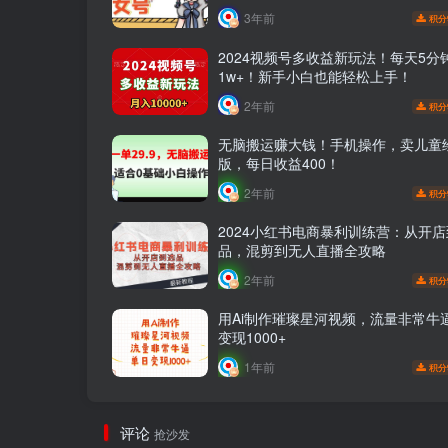
3年前
积分
2024视频号多收益新玩法！每天5分
1w+！新手小白也能轻松上手！
2年前
积分
无脑搬运赚大钱！手机操作，卖儿童
版，每日收益400！
2年前
积分
2024小红书电商暴利训练营：从开
品，混剪到无人直播全攻略
2年前
积分
用Ai制作璀璨星河视频，流量非常牛
变现1000+
1年前
积分
评论
抢沙发