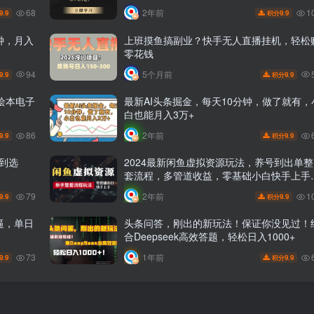
68
1
2年前
9.9
9.9
积分
钟，月入
上班摸鱼搞副业？快手无人直播挂机，轻松
零花钱
94
5个月前
9.9
9.9
积分
绘本电子
最新AI头条掘金，每天10分钟，做了就有，
白也能月入3万+
86
2年前
9.9
9.9
积分
店到选
2024最新闲鱼虚拟资源玩法，养号到出单整
套流程，多管道收益，零基础小白快手上手
每天2小时月收入过万
79
1
2年前
9.9
9.9
积分
逼，单日
头条问答，刚出的新玩法！保证你没见过！
合Deepseek高效答题，轻松日入1000+
73
1年前
9.9
9.9
积分