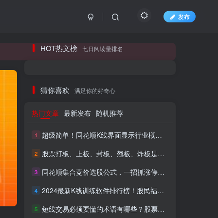
发布
长期更新各大精品创业项目！
HOT热文榜
七日阅读量排名
长期更新各大精品创业项目！
猜你喜欢
满足你的好奇心
热门文章
最新发布
随机推荐
超级简单！同花顺K线界面显示行业概念指标代码图解
1
股票打板、上板、封板、翘板、炸板是什么意思？炒股你必须懂的暗语！
2
同花顺集合竞价选股公式，一招抓涨停让你秒变打板高手！
3
HI！请登录
2024最新K线训练软件排行榜！股民福利，十款专业分析工具全揭秘！
4
短线交易必须要懂的术语有哪些？股票分时水上、水下是什么意思？
登录
注册
5