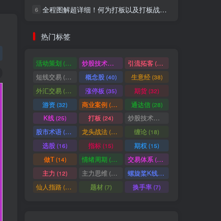
全程图解超详细！何为打板以及打板战法的精髓
6
社交账号登录
热门标签
微信登录
活动策划
炒股技术指标
引流拓客
(49)
(48)
(46)
短线交易
概念股
生意经
(40)
(40)
(38)
七日阅读量排名
外汇交易
涨停板
期货
(37)
(35)
(32)
游资
商业案例
通达信
(32)
(30)
(28)
K线
打板
炒股技术形态
(25)
(24)
(22)
满足你的好奇心
股市术语
龙头战法
缠论
(21)
(20)
(18)
热门文章
最新发布
随机推荐
选股
指标
期权
(16)
(15)
(15)
做T
情绪周期
交易体系
(14)
(14)
(12)
超级简单！同花顺K线界面显示行业概念指标代码图解
1
主力
主力思维
螺旋桨K线
(12)
(12)
(11)
股票打板、上板、封板、翘板、炸板是什么意思？炒股你必须懂的暗语！
2
仙人指路
题材
换手率
(10)
(7)
(7)
同花顺集合竞价选股公式，一招抓涨停让你秒变打板高手！
3