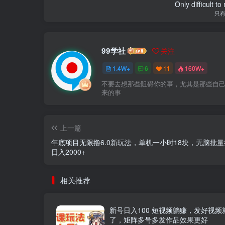
Only difficult t
只
99学社
关注
1.4W+
6
11
160W+
不要去想那些阻碍你的事，尤其是那些自
来的事
上一篇
年底项目无限撸6.0新玩法，单机一小时18块，无脑批
日入2000+
相关推荐
新号日入100 短视频躺赚，发好视频
了，矩阵多号多发作品效果更好