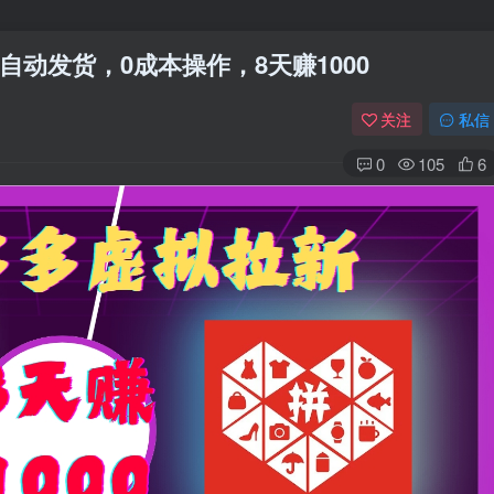
动发货，0成本操作，8天赚1000
关注
私信
0
105
6