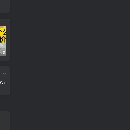
同花顺集合竞价选股公式，一招抓涨停让你秒变打板高手！
2024最新K线训练软件排行榜！股民福利，十款专业分析工具全揭秘！
短线交易必须要懂的术语有哪些？股票分时水上、水下是什么意思？
篇
W+