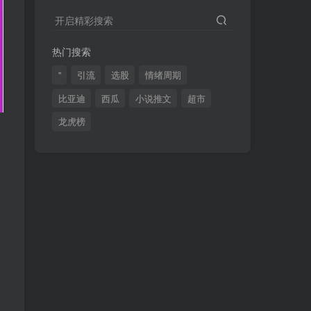
2024最新K线训练软件排行榜！股民福利，十款专业分析工具全揭秘！
4
开启精彩搜索
短线交易必须要懂的术语有哪些？股票分时水上、水下是什么意思？
5
热门搜索
全程图解超详细！何为打板以及打板战法的精髓
6
"
引流
选股
情绪周期
比亚迪
西瓜
小说推文
超市
龙虎榜
(49)
(48)
(46)
(40)
(40)
(38)
(37)
(35)
(32)
(32)
(30)
(28)
(25)
(24)
(22)
(21)
(20)
(18)
(16)
(15)
(15)
(14)
(14)
(12)
(12)
(12)
(11)
(10)
(7)
(7)