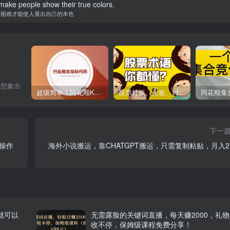
o make people show their true colors.
有困难才能使人显出自己的本色
己想象出
超级简单！同花顺K线界面显示行业概念指标代码图解
股票打板、上板、封板、翘板、炸板是什么意思？炒股你必须懂的暗语！
下一
量操作
海外小说搬运，靠CHATGPT搬运，只需复制粘贴，月入2
就可以
无需露脸的关键词直播，每天赚2000，礼物
收不停，保姆级课程免费分享！