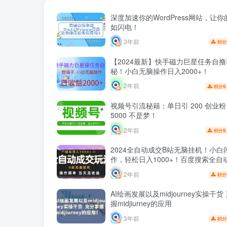
深度加速你的WordPress网站，让
如闪电！
3年前
积分
【2024最新】快手磁力巨星任务自
秘！小白无脑操作日入2000+！
2年前
9
积分
视频号引流秘籍：单日引 200 创业
5000 不是梦！
2年前
9
积分
2024全自动成交B站无脑挂机！小白
作，轻松日入1000+！百度搜索全自
站挂机项目！
2年前
积分
AI绘画发展以及midjourney实操干货
握midjiurney的应用
3年前
积分