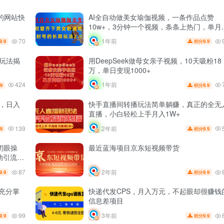
你的网站快
AI全自动做美女瑜伽视频，一条作品点赞
10w+，3分钟一个视频，条条上热门，单月
益3万+
70
1年前
9.9
9.9
积分
撸玩法揭
用DeepSeek做母女亲子视频，10天吸粉18
万，单日变现1000+
424
1年前
.9
9.9
积分
粉，日入
快手直播间转播玩法简单躺赚，真正的全无
直播，小白轻松上手月入1W+
139
2年前
.9
9.9
积分
闭眼操
最近蓝海项目京东短视频带货
动引流+B
87
2年前
9.9
9.9
积分
 充分掌
快递代发CPS，月入万元，不起眼却很赚钱
信息差项目
99
3年前
9.9
9.9
积分