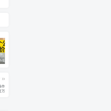
同花顺集合竞价选股公式，一招抓涨停让你秒变打板高手！
2024最新K线训练软件排行榜！股民福利，十款专业分析工具全揭秘！
短线交易必须要懂的术语有哪些？股票分时水上、水下是什么意思？
篇
操作
过万