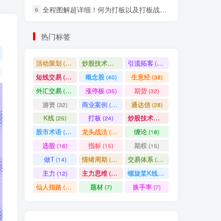
全程图解超详细！何为打板以及打板战法的精髓
6
社交账号登录
热门标签
微信登录
活动策划
炒股技术指标
引流拓客
(49)
(48)
(46)
短线交易
概念股
生意经
(40)
(40)
(38)
七日阅读量排名
外汇交易
涨停板
期货
(37)
(35)
(32)
游资
商业案例
通达信
(32)
(30)
(28)
K线
打板
炒股技术形态
(25)
(24)
(22)
满足你的好奇心
股市术语
龙头战法
缠论
(21)
(20)
(18)
热门文章
最新发布
随机推荐
选股
指标
期权
(16)
(15)
(15)
做T
情绪周期
交易体系
(14)
(14)
(12)
超级简单！同花顺K线界面显示行业概念指标代码图解
1
主力
主力思维
螺旋桨K线
(12)
(12)
(11)
股票打板、上板、封板、翘板、炸板是什么意思？炒股你必须懂的暗语！
2
仙人指路
题材
换手率
(10)
(7)
(7)
同花顺集合竞价选股公式，一招抓涨停让你秒变打板高手！
3