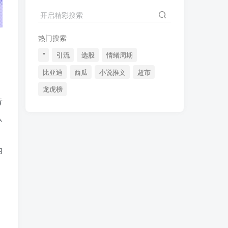
2024最新K线训练软件排行榜！股民福利，十款专业分析工具全揭秘！
4
开启精彩搜索
短线交易必须要懂的术语有哪些？股票分时水上、水下是什么意思？
5
热门搜索
全程图解超详细！何为打板以及打板战法的精髓
6
"
引流
选股
情绪周期
比亚迪
西瓜
小说推文
超市
龙虎榜
(49)
(48)
(46)
肯
(40)
(40)
(38)
入
(37)
(35)
(32)
(32)
(30)
(28)
内
(25)
(24)
(22)
(21)
(20)
(18)
(16)
(15)
(15)
(14)
(14)
(12)
(12)
(12)
(11)
(10)
(7)
(7)