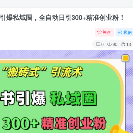
引爆私域圈，全自动日引300+精准创业粉！
关注
私信
0
90
13