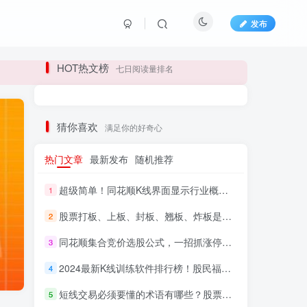
发布
长期更新各大精品创业项目！
HOT热文榜
七日阅读量排名
长期更新各大精品创业项目！
猜你喜欢
满足你的好奇心
热门文章
最新发布
随机推荐
超级简单！同花顺K线界面显示行业概念指标代码图解
1
股票打板、上板、封板、翘板、炸板是什么意思？炒股你必须懂的暗语！
2
同花顺集合竞价选股公式，一招抓涨停让你秒变打板高手！
3
HI！请登录
2024最新K线训练软件排行榜！股民福利，十款专业分析工具全揭秘！
4
短线交易必须要懂的术语有哪些？股票分时水上、水下是什么意思？
登录
注册
5