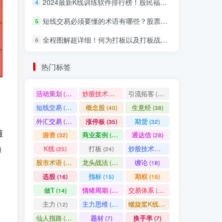
2024最新K线训练软件排行榜！股民福利，十款专业分析工具全揭秘！
4
短线交易必须要懂的术语有哪些？股票分时水上、水下是什么意思？
5
全程图解超详细！何为打板以及打板战法的精髓
6
热门标签
活动策划
炒股技术指标
引流拓客
(49)
(48)
(46)
短线交易
概念股
生意经
(40)
(40)
(38)
，
外汇交易
涨停板
期货
(37)
(35)
(32)
随
游资
商业案例
通达信
(32)
(30)
(28)
动
K线
打板
炒股技术形态
(25)
(24)
(22)
股市术语
龙头战法
缠论
(21)
(20)
(18)
选股
指标
期权
(16)
(15)
(15)
做T
情绪周期
交易体系
(14)
(14)
(12)
主力
主力思维
螺旋桨K线
(12)
(12)
(11)
仙人指路
题材
换手率
(10)
(7)
(7)