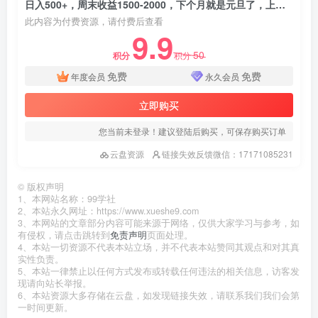
日入500+，周末收益1500-2000，下个月就是元旦了，上手后收益会越来越高
此内容为付费资源，请付费后查看
9.9
50
积分
积分
免费
免费
年度会员
永久会员
立即购买
您当前未登录！建议登陆后购买，可保存购买订单
云盘资源
链接失效反馈微信：17171085231
©
版权声明
1、本网站名称：99学社
2、本站永久网址：https://www.xueshe9.com
3、本网站的文章部分内容可能来源于网络，仅供大家学习与参考，如
有侵权，请点击跳转到
免责声明
页面处理。
4、本站一切资源不代表本站立场，并不代表本站赞同其观点和对其真
实性负责。
5、本站一律禁止以任何方式发布或转载任何违法的相关信息，访客发
现请向站长举报。
6、本站资源大多存储在云盘，如发现链接失效，请联系我们我们会第
一时间更新。