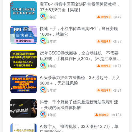
宝哥0-1抖音中医图文矩阵带货保姆级教程，
37天8万8佣金【揭秘】
47
3年前
9.9
积分
快速上手，小红书简单售卖PPT，当日变现
1000+，就靠它
97
2年前
9.9
积分
25年CSGO游戏搬砖，全自动挂机，不需要
玩游戏，手机操作日入300+。(不是汇率搬
砖)
71
1年前
9.9
积分
AI头条暴力掘金方法揭秘，3天必起号，月入
6000＋，无违规风险
81
3年前
9.9
积分
抖音一千个野路子信息差最新玩法教程引流
＋变现的玩法具体拆解
134
1年前
9.9
积分
AI数字人，禅语视频，32天涨粉12.7万，单
日变现2000+