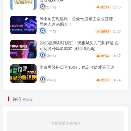
75
2年前
9.9
积分
AI绘画变现秘籍：公众号流量主副业狂赚，
网创人速来掘金！
66
1年前
9.9
积分
2023最新AI培训班：玩赚AI从入门到精通 自
动写各种爆款脚本 (4月26更新)
47
3年前
9.9
积分
小白可轻松日入100+，稳定收益才是王道
74
2年前
9.9
积分
评论
抢沙发
请登录后发表评论