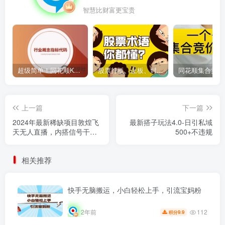
智慧比财富更宝贵
超级简单！同花顺K线界面显示行业概念指标代码图解
股票打板、上板、封板、翘板、炸板是什么意思？炒股你必须懂的暗语！
上一篇
下一篇
2024年最新稀缺项目敦煌飞
最新搭子玩法4.0-日引私域
天无人直播，内搭信号干扰
500+不违规
+视觉碰撞防飞技术 ，项目
自带流量，流量爆满，正个
相关推荐
项目实现160小时实时直播
不违规操
快手无脑搬运，小白轻松上手，引流宝妈粉
112
2年前
9.9
积分