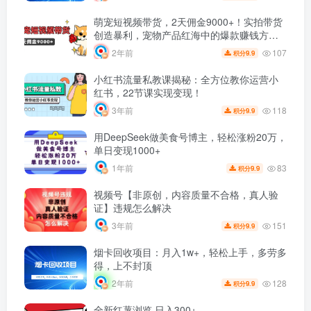
萌宠短视频带货，2天佣金9000+！实拍带货
创造暴利，宠物产品红海中的爆款赚钱方
式！
107
2年前
9.9
积分
小红书流量私教课揭秘：全方位教你运营小
红书，22节课实现变现！
118
3年前
9.9
积分
用DeepSeek做美食号博主，轻松涨粉20万，
单日变现1000+
83
1年前
9.9
积分
视频号【非原创，内容质量不合格，真人验
证】违规怎么解决
151
3年前
9.9
积分
烟卡回收项目：月入1w+，轻松上手，多劳多
得，上不封顶
128
2年前
9.9
积分
全新红薯浏览 日入300+