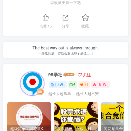
喜欢就支持一下吧
点赞
15
分享
收藏
The best way out is always through.
一路走到底，你就会发现那个最佳出口
99学社
关注
1.4W+
6
11
161W+
越长大越孤单 ，越长大越不安
超级简单！同花顺K线界面显示行业概念指标代码图解
股票打板、上板、封板、翘板、炸板是什么意思？炒股你必须懂的暗语！