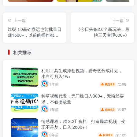
上一篇
下一篇
炸裂！0基础搬运也能批量日
《今日头条2.0全新玩法，最
赚1500+，以前的操作都白
快三天变现600+》
做了！
相关推荐
利用工具生成原创视频，爱奇艺分成计划，
小白可月入1w+
98
1年前
9.9
积分
种草视频代发，无门槛日入300+，无粉丝要
求，不看播放量
87
1年前
9.9
积分
情感课程：赠 2.2T 资料，打造爆款视频！变
现不是梦，日入 2000+！
125
2年前
9.9
积分