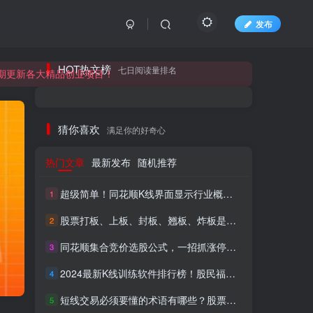
发布
长期更新各大精品创业项目！
HOT热文榜
七日阅读量排名
长期更新各大精品创业项目！
猜你喜欢
满足你的好奇心
热门文章
最新发布
随机推荐
超级简单！同花顺K线界面显示行业概念指标代码图解
1
股票打板、上板、封板、翘板、炸板是什么意思？炒股你必须懂的暗语！
2
同花顺集合竞价选股公式，一招抓涨停让你秒变打板高手！
3
HI！请登录
2024最新K线训练软件排行榜！股民福利，十款专业分析工具全揭秘！
4
短线交易必须要懂的术语有哪些？股票分时水上、水下是什么意思？
登录
注册
5