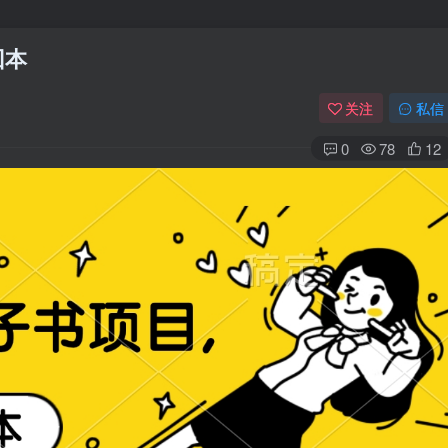
回本
关注
私信
0
78
12