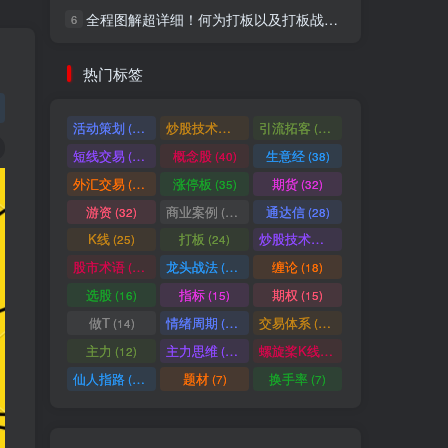
全程图解超详细！何为打板以及打板战法的精髓
6
社交账号登录
热门标签
微信登录
活动策划
炒股技术指标
引流拓客
(49)
(48)
(46)
短线交易
概念股
生意经
(40)
(40)
(38)
七日阅读量排名
外汇交易
涨停板
期货
(37)
(35)
(32)
游资
商业案例
通达信
(32)
(30)
(28)
K线
打板
炒股技术形态
(25)
(24)
(22)
满足你的好奇心
股市术语
龙头战法
缠论
(21)
(20)
(18)
热门文章
最新发布
随机推荐
选股
指标
期权
(16)
(15)
(15)
做T
情绪周期
交易体系
(14)
(14)
(12)
超级简单！同花顺K线界面显示行业概念指标代码图解
1
主力
主力思维
螺旋桨K线
(12)
(12)
(11)
股票打板、上板、封板、翘板、炸板是什么意思？炒股你必须懂的暗语！
2
仙人指路
题材
换手率
(10)
(7)
(7)
同花顺集合竞价选股公式，一招抓涨停让你秒变打板高手！
3