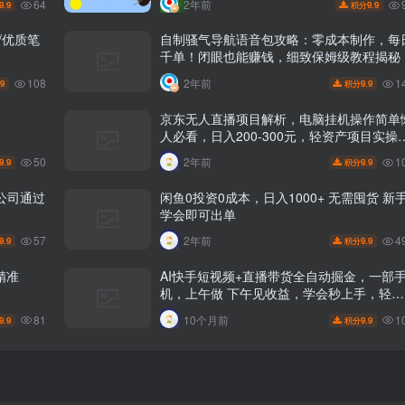
64
2年前
9.9
9.9
积分
/优质笔
自制骚气导航语音包攻略：零成本制作，每
千单！闭眼也能赚钱，细致保姆级教程揭秘
108
1
2年前
.9
9.9
积分
京东无人直播项目解析，电脑挂机操作简单
人必看，日入200-300元，轻资产项目实操
享
50
1
2年前
9.9
9.9
积分
公司通过
闲鱼0投资0成本，日入1000+ 无需囤货 新手
学会即可出单
57
4
2年前
9.9
9.9
积分
精准
AI快手短视频+直播带货全自动掘金，一部
机，上午做 下午见收益，学会秒上手，轻松
日入500+!
81
1
10个月前
9.9
9.9
积分