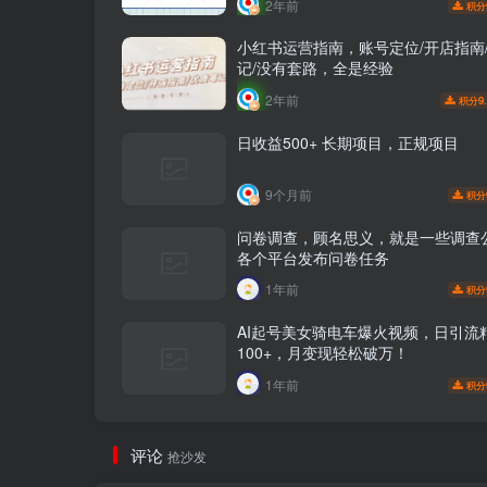
2年前
积分
小红书运营指南，账号定位/开店指南
记/没有套路，全是经验
2年前
9
积分
日收益500+ 长期项目，正规项目
9个月前
积分
问卷调查，顾名思义，就是一些调查
各个平台发布问卷任务
1年前
积分
AI起号美女骑电车爆火视频，日引流
100+，月变现轻松破万！
1年前
积分
评论
抢沙发