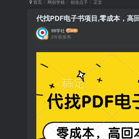
首页
网创学校
创业点子
正文
代找PDF电子书项目,零成本，高
99学社
2年前发布