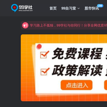
诚挚邀请您成为99学社的一员，我们携手共进！
+99
首页
99自习室
股市快讯
学习路上不孤独，99学社与你同行！分享全网优质
诚挚邀请您成为99学社的一员，我们携手共进！
学习路上不孤独，99学社与你同行！分享全网优质