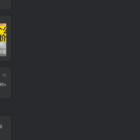
同花顺集合竞价选股公式，一招抓涨停让你秒变打板高手！
2024最新K线训练软件排行榜！股民福利，十款专业分析工具全揭秘！
短线交易必须要懂的术语有哪些？股票分时水上、水下是什么意思？
篇
0+
0