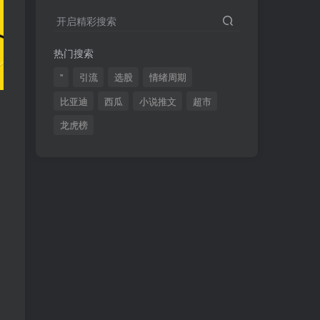
2024最新K线训练软件排行榜！股民福利，十款专业分析工具全揭秘！
4
开启精彩搜索
短线交易必须要懂的术语有哪些？股票分时水上、水下是什么意思？
5
热门搜索
全程图解超详细！何为打板以及打板战法的精髓
6
"
引流
选股
情绪周期
比亚迪
西瓜
小说推文
超市
龙虎榜
(49)
(48)
(46)
(40)
(40)
(38)
(37)
(35)
(32)
(32)
(30)
(28)
(25)
(24)
(22)
(21)
(20)
(18)
(16)
(15)
(15)
(14)
(14)
(12)
(12)
(12)
(11)
(10)
(7)
(7)