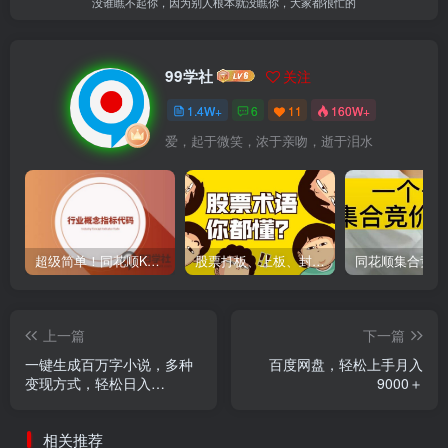
没谁瞧不起你，因为别人根本就没瞧你，大家都很忙的
99学社
关注
1.4W+
6
11
160W+
爱，起于微笑，浓于亲吻，逝于泪水
超级简单！同花顺K线界面显示行业概念指标代码图解
股票打板、上板、封板、翘板、炸板是什么意思？炒股你必须懂的暗语！
上一篇
下一篇
一键生成百万字小说，多种
百度网盘，轻松上手月入
变现方式，轻松日入
9000＋
5000+，小白也能轻松上手
相关推荐