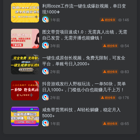
利用coze工作流一键生成爆款视频，单日变
现1000➕
146
1年前
9.9
积分
图文带货项目速成1.0：无需真人出镜，无需
自己发货，无需开播也能赚钱！
54
3年前
9.9
积分
一键生成原创长视频，免费无限制，可发全
平台，单账号日入2000+
83
2年前
9.9
积分
抖音游戏发行人野核玩法，一单50块，简单
日入1000+，门槛低小白也能赚几千上万！
176
2年前
9.9
积分
咸鱼带货黑科技，AI轻松躺赚，稳定月入
5000+
65
1年前
9.9
积分