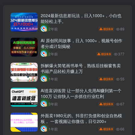
2024最新信息差玩法，日入1000+，小白也
能轻松上手。
89
2年前
9.9
积分
AI 原创民间故事，日入 1000+，视频号创作
者分成计划揭秘
377
2年前
9.9
积分
拆解爆火简笔画书单号，熟练后挂橱窗售卖
书籍产品轻松月赚上万
55
1年前
9.9
积分
AI造富训练营 让一部分人先用AI赚到第一个
100万 让你快人一步抓住行业红利
67
3年前
9.9
积分
外面卖1980元的。抖音打负债和创业自热模
板， 一套视频让你微信，日引200+
66
1年前
9.9
积分