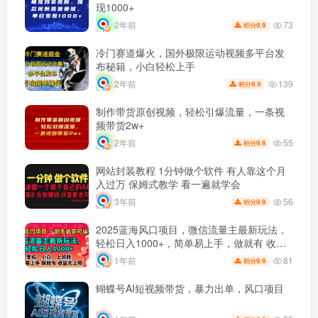
现1000+
73
2年前
9.9
积分
冷门赛道爆火，国外极限运动视频多平台发
布秘籍，小白轻松上手
139
2年前
9.9
积分
制作带货原创视频，轻松引爆流量，一条视
频带货2w+
55
2年前
9.9
积分
网站封装教程 1分钟做个软件 有人靠这个月
入过万 保姆式教学 看一遍就学会
56
3年前
9.9
积分
2025蓝海风口项目，微信流量主最新玩法，
轻松日入1000+，简单易上手，做就有 收益
无上限
81
1年前
9.9
积分
蝴蝶号AI短视频带货，暴力出单，风口项目