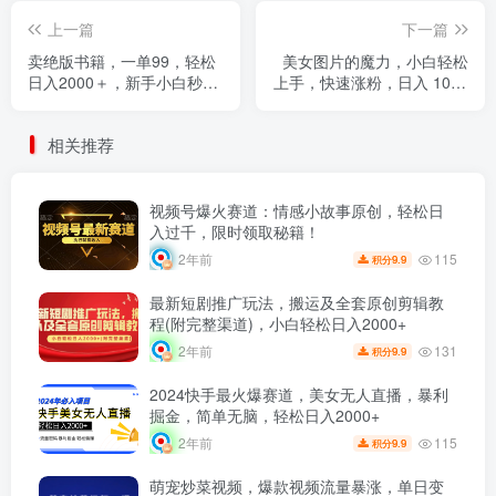
上一篇
下一篇
卖绝版书籍，一单99，轻松
美女图片的魔力，小白轻松
日入2000＋，新手小白秒上
上手，快速涨粉，日入 1000
手
+
相关推荐
视频号爆火赛道：情感小故事原创，轻松日
入过千，限时领取秘籍！
115
2年前
9.9
积分
最新短剧推广玩法，搬运及全套原创剪辑教
程(附完整渠道)，小白轻松日入2000+
131
2年前
9.9
积分
2024快手最火爆赛道，美女无人直播，暴利
掘金，简单无脑，轻松日入2000+
115
2年前
9.9
积分
萌宠炒菜视频，爆款视频流量暴涨，单日变