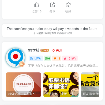
点赞
15
分享
收藏
The sacrifices you make today will pay dividends in the future.
今天的牺牲和努力未来都会有回报
99学社
关注
1.4W+
6
11
161W+
不要担心别人会做得比你好。你只需要每天都做得比前一天好就可以了
超级简单！同花顺K线界面显示行业概念指标代码图解
股票打板、上板、封板、翘板、炸板是什么意思？炒股你必须懂的暗语！