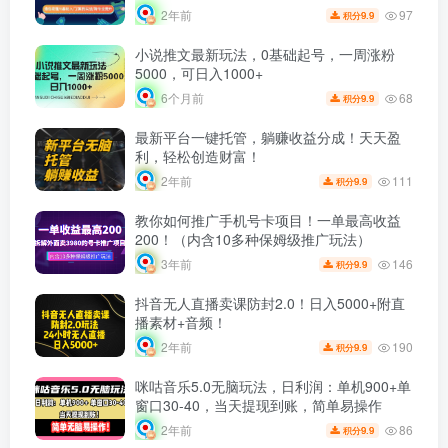
97
2年前
9.9
积分
小说推文最新玩法，0基础起号，一周涨粉
5000，可日入1000+
68
6个月前
9.9
积分
最新平台一键托管，躺赚收益分成！天天盈
利，轻松创造财富！
111
2年前
9.9
积分
教你如何推广手机号卡项目！一单最高收益
200！（内含10多种保姆级推广玩法）
146
3年前
9.9
积分
抖音无人直播卖课防封2.0！日入5000+附直
播素材+音频！
190
2年前
9.9
积分
咪咕音乐5.0无脑玩法，日利润：单机900+单
窗口30-40，当天提现到账，简单易操作
86
2年前
9.9
积分