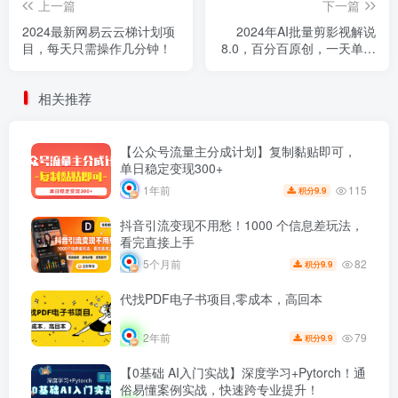
上一篇
下一篇
2024最新网易云云梯计划项
2024年AI批量剪影视解说
目，每天只需操作几分钟！
8.0，百分百原创，一天单人
生成几十条影视剪辑视频
相关推荐
【公众号流量主分成计划】复制黏贴即可，
单日稳定变现300+
115
1年前
9.9
积分
抖音引流变现不用愁！1000 个信息差玩法，
看完直接上手
82
5个月前
9.9
积分
代找PDF电子书项目,零成本，高回本
79
2年前
9.9
积分
【0基础 AI入门实战】深度学习+Pytorch！通
俗易懂案例实战，快速跨专业提升！