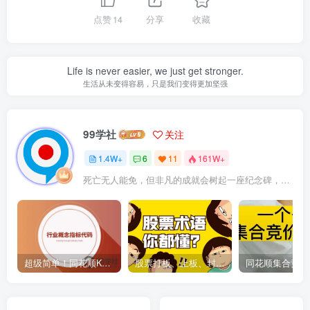
点赞
14
分享
收藏
Life is never easier, we just get stronger.
生活从未变得容易，只是我们变得更加坚强
99学社
关注
1.4W+
6
11
161W+
死亡无人能免，但非凡的成就会树起一座纪念碑，它将一直立到太阳冷却之时
超级简单！同花顺K线界面显示行业概念指标代码图解
股票打板、上板、封板、翘板、炸板是什么意思？炒股你必须懂的暗语！