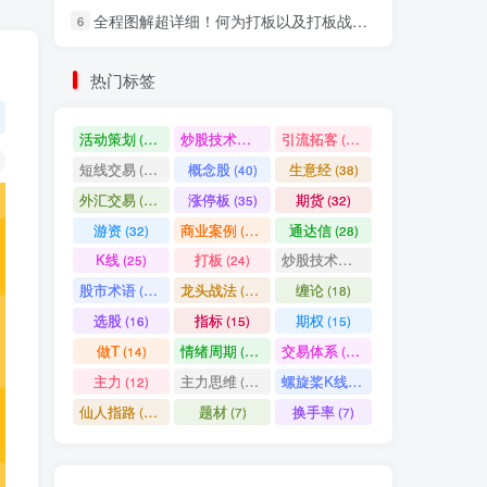
全程图解超详细！何为打板以及打板战法的精髓
6
社交账号登录
热门标签
微信登录
活动策划
炒股技术指标
引流拓客
(49)
(48)
(46)
短线交易
概念股
生意经
(40)
(40)
(38)
七日阅读量排名
外汇交易
涨停板
期货
(37)
(35)
(32)
游资
商业案例
通达信
(32)
(30)
(28)
K线
打板
炒股技术形态
(25)
(24)
(22)
满足你的好奇心
股市术语
龙头战法
缠论
(21)
(20)
(18)
热门文章
最新发布
随机推荐
选股
指标
期权
(16)
(15)
(15)
做T
情绪周期
交易体系
(14)
(14)
(12)
超级简单！同花顺K线界面显示行业概念指标代码图解
1
主力
主力思维
螺旋桨K线
(12)
(12)
(11)
股票打板、上板、封板、翘板、炸板是什么意思？炒股你必须懂的暗语！
2
仙人指路
题材
换手率
(10)
(7)
(7)
同花顺集合竞价选股公式，一招抓涨停让你秒变打板高手！
3