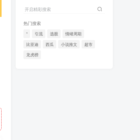
2024最新K线训练软件排行榜！股民福利，十款专业分析工具全揭秘！
4
开启精彩搜索
短线交易必须要懂的术语有哪些？股票分时水上、水下是什么意思？
5
热门搜索
全程图解超详细！何为打板以及打板战法的精髓
6
"
引流
选股
情绪周期
比亚迪
西瓜
小说推文
超市
龙虎榜
(49)
(48)
(46)
(40)
(40)
(38)
(37)
(35)
(32)
(32)
(30)
(28)
(25)
(24)
(22)
(21)
(20)
(18)
(16)
(15)
(15)
(14)
(14)
(12)
(12)
(12)
(11)
(10)
(7)
(7)