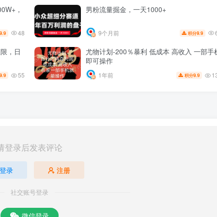
0W+，
男粉流量掘金，一天1000+
48
9个月前
9.9
9.9
积分
上限，日
尤物计划-200％暴利 低成本 高收入 一部手
即可操作
55
1
1年前
9.9
9.9
积分
请登录后发表评论
登录
注册
社交账号登录
微信登录