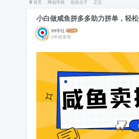
首页
网创学校
创业点子
正文
小白做咸鱼拼多多助力拼单，轻松好
99学社
2年前发布