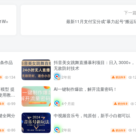
下一
1W+
最新11月支付宝分成”暴力起号“搬运
一条作品
抖音美女跳舞直播暴利项目：日入 3000+，
无敌防封技术
134
1
2年前
.9
9.9
积分
言模型 提
AI一键制作爆款，解开流量密码！
使用教
99
4个月前
9.9
9.9
积分
键全网分
中视频音乐号，纯原创，新手小白都可以
86
1
2年前
9.9
9.9
积分