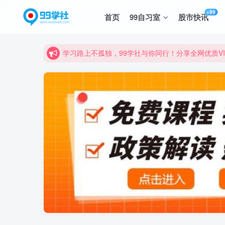
诚挚邀请您成为99学社的一员，我们携手共进！
+99
首页
99自习室
股市快讯
学习路上不孤独，99学社与你同行！分享全网优质
诚挚邀请您成为99学社的一员，我们携手共进！
学习路上不孤独，99学社与你同行！分享全网优质