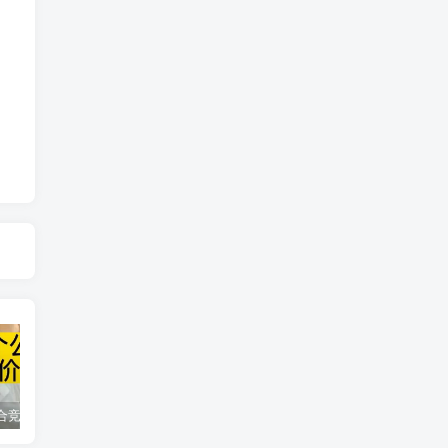
同花顺集合竞价选股公式，一招抓涨停让你秒变打板高手！
2024最新K线训练软件排行榜！股民福利，十款专业分析工具全揭秘！
短线交易必须要懂的术语有哪些？股票分时水上、水下是什么意思？