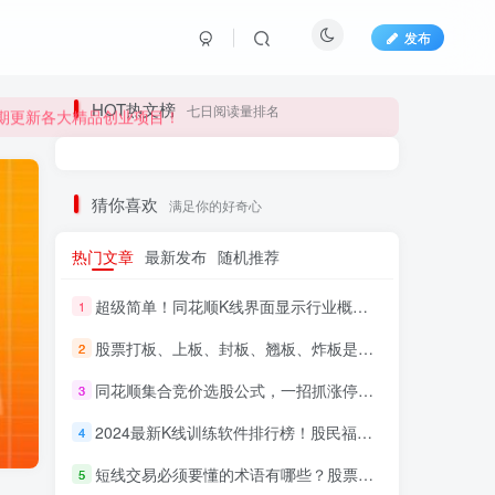
发布
长期更新各大精品创业项目！
HOT热文榜
七日阅读量排名
长期更新各大精品创业项目！
猜你喜欢
满足你的好奇心
热门文章
最新发布
随机推荐
超级简单！同花顺K线界面显示行业概念指标代码图解
1
股票打板、上板、封板、翘板、炸板是什么意思？炒股你必须懂的暗语！
2
同花顺集合竞价选股公式，一招抓涨停让你秒变打板高手！
3
HI！请登录
2024最新K线训练软件排行榜！股民福利，十款专业分析工具全揭秘！
4
短线交易必须要懂的术语有哪些？股票分时水上、水下是什么意思？
登录
注册
5