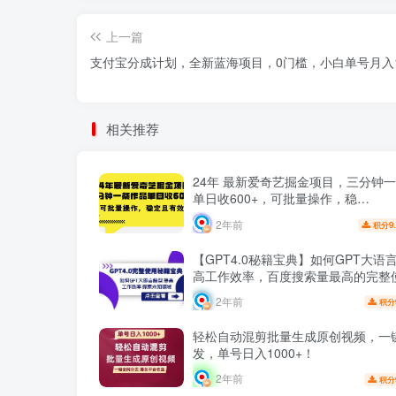
上一篇
支付宝分成计划，全新蓝海项目，0门槛，小白单号月入
相关推荐
24年 最新爱奇艺掘金项目，三分钟
单日收600+，可批量操作，稳…
2年前
9
积分
【GPT4.0秘籍宝典】如何GPT大语
高工作效率，百度搜索量最高的完整
程！
2年前
积分
轻松自动混剪批量生成原创视频，一
发，单号日入1000+！
2年前
积分