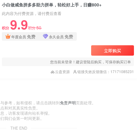
小白做咸鱼拼多多助力拼单，轻松好上手，日赚800+
此内容为付费资源，请付费后查看
9.9
50
积分
积分
免费
免费
年度会员
永久会员
立即购买
您当前未登录！建议登陆后购买，可保存购买订单
云盘资源
链接失效反馈微信：17171085231
习与参考，如有侵权，请点击跳转到
免责声明
页面处理。
观点和对其真实性负责。
信息，访客发现请向站长举报。
我们我们会第一时间更新。
THE END