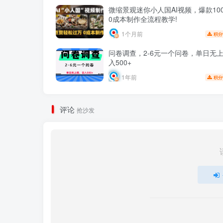
微缩景观迷你小人国AI视频，爆款100
0成本制作全流程教学!
1个月前
积分
问卷调查，2-6元一个问卷，单日无
入500+
1年前
积分
评论
抢沙发