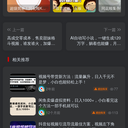
超级简单！同花顺K线界面显示行业概念指标代码图解
股票打板、上板、封板、翘板、炸板是什么意思？炒股你必须懂的暗语！
上一篇
下一篇
高成交零成本，售卖甜妹格
AI自动写小说，一键生成120
斗视频，谁发谁火，加爆微
万字，躺着也能赚，月入
信，收款收到手软
2W+
相关推荐
视频号带货新方法：流量飙升，日入千元不
是梦，小白也能轻松上手！
77
2年前
9.9
积分
闲鱼卖爆虚拟资料，日入1000+，小白看完这
个方法一部手机就可以
113
12个月前
9.9
积分
抖音短视频引流导流最佳方案，视频左下角