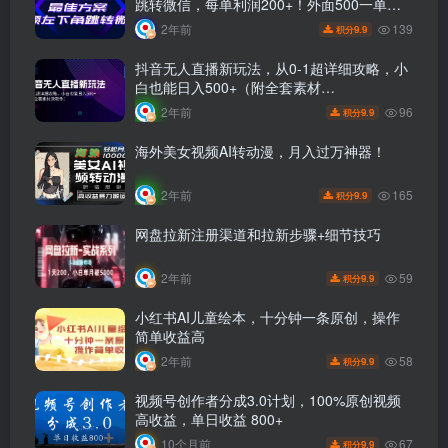
跳转微信，每单利润200+！外面500一单引
爆你的收入！
139
2年前
9.9
积分
抖音无人直播新玩法，从0-1超详细攻略，小
白也能日入500+（附全套素材…
96
2年前
9.9
积分
海外美女视频AI转动漫，月入过万神器！
165
2年前
9.9
积分
网盘拉新注册渠道和拉新步骤+细节技巧
59
2年前
9.9
积分
小红书AI儿童绘本，十分钟一条原创，操作
简单收益高
58
2年前
9.9
积分
视频号创作者分成3.0计划，100%原创视频
高收益，单日收益 800+
67
10个月前
9.9
积分