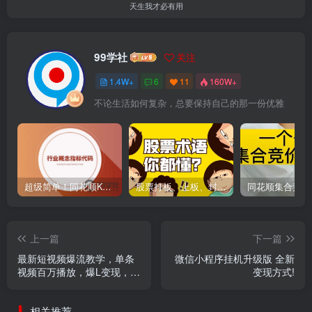
天生我才必有用
99学社
关注
1.4W+
6
11
160W+
不论生活如何复杂，总要保持自己的那一份优雅
超级简单！同花顺K线界面显示行业概念指标代码图解
股票打板、上板、封板、翘板、炸板是什么意思？炒股你必须懂的暗语！
上一篇
下一篇
最新短视频爆流教学，单条
微信小程序挂机升级版 全新
视频百万播放，爆L变现，小
变现方式!
白当天上手变现
相关推荐