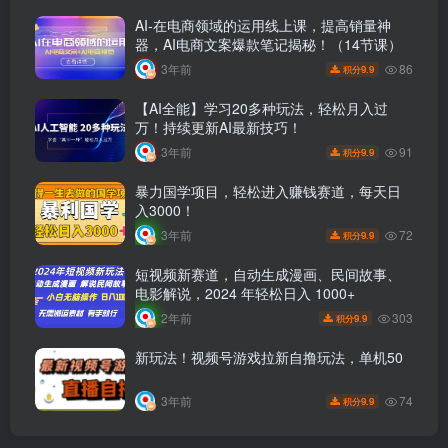
AI-在电商领域的运用线上课，提高销量神
器，AI电商文案爆款笔记揭秘！（14节课）
86
3年前
9.9
积分
【AI全能】学习20多种玩法，轻松月入过
万！持续更新AI最新技巧！
91
3年前
9.9
积分
暴力国学项目，轻松进入赚钱赛道，每天日
入3000！
72
3年前
9.9
积分
短视频新赛道，自动生成漫画、民间故事、
电影解说，2024 年轻松日入 1000+
303
2年前
9.9
积分
新玩法！视频号游戏拉新自撸玩法，单机50
74
3年前
9.9
积分