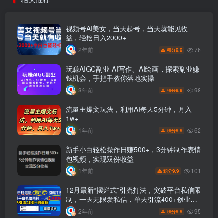
视频号AI美女，当天起号，当天就能见收
益，轻松日入2000+
76
2年前
9.9
积分
玩赚AIGC副业-AI写作、AI绘画，探索副业赚
钱机会，手把手教你落地实操
98
3年前
9.9
积分
流量主爆文玩法，利用AI每天5分钟，月入
1w+
62
1年前
9.9
积分
新手小白轻松操作日赚500+，3分钟制作表情
包视频，实现双份收益
101
1年前
9.9
积分
12月最新“摆烂式”引流打法，突破平台私信限
制，一天无限发私信，单天引流400+创业
粉！
95
2年前
9.9
积分