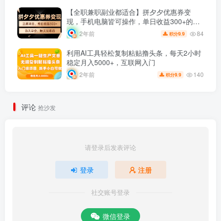
【全职兼职副业都适合】拼夕夕优惠券变
现，手机电脑皆可操作，单日收益300+的正
规项目！
84
2年前
9.9
积分
利用AI工具轻松复制粘贴撸头条，每天2小时
稳定月入5000+，互联网入门
140
2年前
9.9
积分
评论
抢沙发
请登录后发表评论
登录
注册
社交账号登录
微信登录