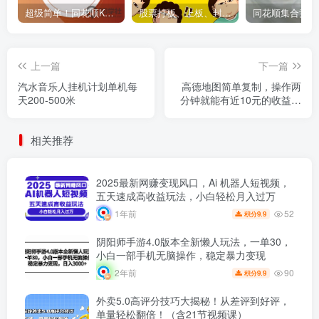
超级简单！同花顺K线界面显示行业概念指标代码图解
股票打板、上板、封板、翘板、炸板是什么意思？炒股你必须懂的暗语！
上一篇
下一篇
汽水音乐人挂机计划单机每
高德地图简单复制，操作两
天200-500米
分钟就能有近10元的收益，
日入500+
相关推荐
2025最新网赚变现风口，Ai 机器人短视频，
五天速成高收益玩法，小白轻松月入过万
52
1年前
9.9
积分
阴阳师手游4.0版本全新懒人玩法，一单30，
小白一部手机无脑操作，稳定暴力变现
90
2年前
9.9
积分
外卖5.0高评分技巧大揭秘！从差评到好评，
单量轻松翻倍！（含21节视频课）