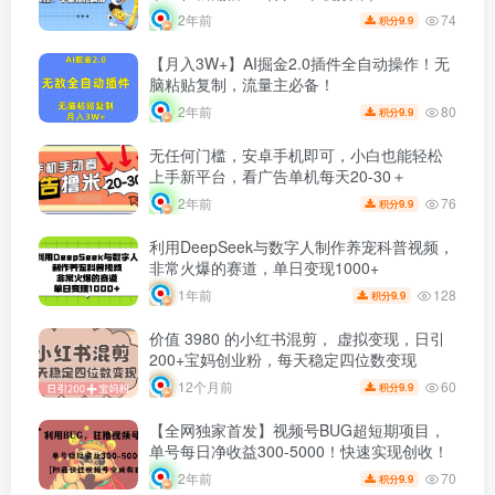
74
2年前
9.9
积分
【月入3W+】AI掘金2.0插件全自动操作！无
脑粘贴复制，流量主必备！
80
2年前
9.9
积分
无任何门槛，安卓手机即可，小白也能轻松
上手新平台，看广告单机每天20-30＋
76
2年前
9.9
积分
利用DeepSeek与数字人制作养宠科普视频，
非常火爆的赛道，单日变现1000+
128
1年前
9.9
积分
价值 3980 的小红书混剪， 虚拟变现，日引
200+宝妈创业粉，每天稳定四位数变现
60
12个月前
9.9
积分
【全网独家首发】视频号BUG超短期项目，
单号每日净收益300-5000！快速实现创收！
70
2年前
9.9
积分