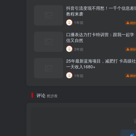
抖音引流变现不用愁！一千个信息差
教程来袭
1年前
积分
口播表达力打卡特训营：跟我一起学
信又自然
3年前
积分
25年最新蓝海项目，减肥打 卡高级
一天收入1680+
1年前
积分
评论
抢沙发