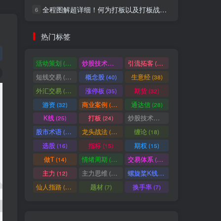
全程图解超详细！何为打板以及打板战法的精髓
6
社交账号登录
热门标签
微信登录
活动策划
炒股技术指标
引流拓客
(49)
(48)
(46)
短线交易
概念股
生意经
(40)
(40)
(38)
七日阅读量排名
外汇交易
涨停板
期货
(37)
(35)
(32)
游资
商业案例
通达信
(32)
(30)
(28)
K线
打板
炒股技术形态
(25)
(24)
(22)
满足你的好奇心
股市术语
龙头战法
缠论
(21)
(20)
(18)
热门文章
最新发布
随机推荐
选股
指标
期权
(16)
(15)
(15)
做T
情绪周期
交易体系
(14)
(14)
(12)
超级简单！同花顺K线界面显示行业概念指标代码图解
1
主力
主力思维
螺旋桨K线
(12)
(12)
(11)
股票打板、上板、封板、翘板、炸板是什么意思？炒股你必须懂的暗语！
2
仙人指路
题材
换手率
(10)
(7)
(7)
同花顺集合竞价选股公式，一招抓涨停让你秒变打板高手！
3