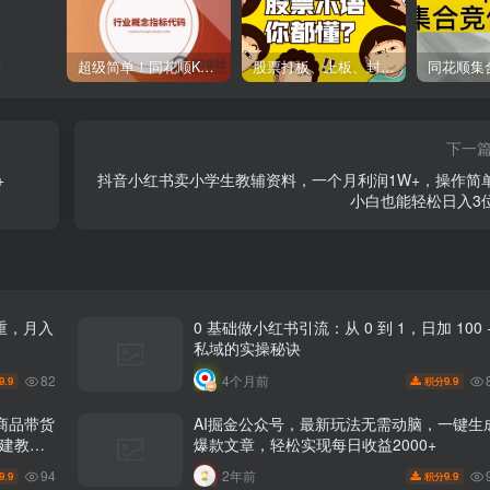
事
超级简单！同花顺K线界面显示行业概念指标代码图解
股票打板、上板、封板、翘板、炸板是什么意思？炒股你必须懂的暗语！
下一
+
抖音小红书卖小学生教辅资料，一个月利润1W+，操作简
小白也能轻松日入3
重，月入
0 基础做小红书引流：从 0 到 1，日加 100 
私域的实操秘诀
82
4个月前
9.9
9.9
积分
”商品带货
AI掘金公众号，最新玩法无需动脑，一键生
搭建教学
爆款文章，轻松实现每日收益2000+
人必学
94
2年前
9.9
9.9
积分