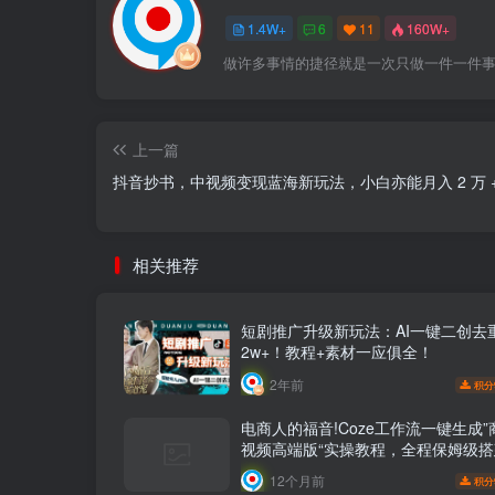
1.4W+
6
11
160W+
做许多事情的捷径就是一次只做一件一件
上一篇
抖音抄书，中视频变现蓝海新玩法，小白亦能月入 2 万 
相关推荐
短剧推广升级新玩法：AI一键二创去
2w+！教程+素材一应俱全！
2年前
积分
电商人的福音!Coze工作流一键生成
视频高端版“实操教程，全程保姆级
教程，小白也能完胜十个剪辑师!电商
12个月前
积分
的AI智能体搭建知识。