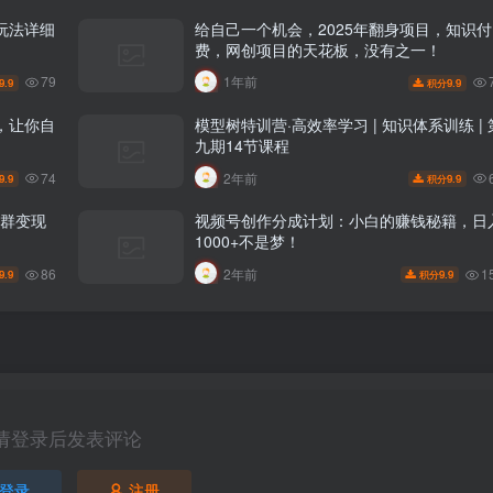
玩法详细
给自己一个机会，2025年翻身项目，知识付
费，网创项目的天花板，没有之一！
79
1年前
9.9
9.9
积分
，让你自
模型树特训营·高效率学习 | 知识体系训练 | 
九期14节课程
74
2年前
9.9
9.9
积分
社群变现
视频号创作分成计划：小白的赚钱秘籍，日
1000+不是梦！
86
1
2年前
9.9
9.9
积分
请登录后发表评论
登录
注册