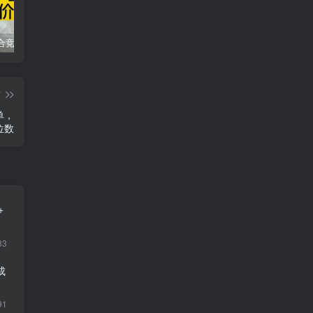
同花顺集合竞价选股公式，一招抓涨停让你秒变打板高手！
2024最新K线训练软件排行榜！股民福利，十款专业分析工具全揭秘！
短线交易必须要懂的术语有哪些？股票分时水上、水下是什么意思？
篇
单，
位数
+
83
成
91