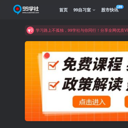
诚挚邀请您成为99学社的一员，我们携手共进！
+99
首页
99自习室
股市快讯
学习路上不孤独，99学社与你同行！分享全网优质
诚挚邀请您成为99学社的一员，我们携手共进！
学习路上不孤独，99学社与你同行！分享全网优质