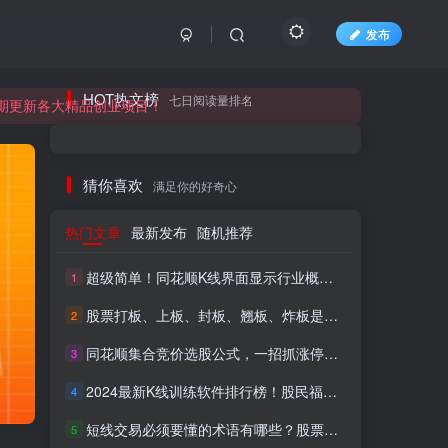
发布
长期更新各大精品创业项目！
HOT热文榜
七日阅读量排名
长期更新各大精品创业项目！
猜你喜欢
满足你的好奇心
热门文章
最新发布
随机推荐
超级简单！同花顺K线界面显示行业概念指标代码图解
1
股票打板、上板、封板、翘板、炸板是什么意思？炒股你必须懂的暗语！
2
同花顺集合竞价选股公式，一招抓涨停让你秒变打板高手！
3
HI！请登录
2024最新K线训练软件排行榜！股民福利，十款专业分析工具全揭秘！
4
短线交易必须要懂的术语有哪些？股票分时水上、水下是什么意思？
登录
注册
5