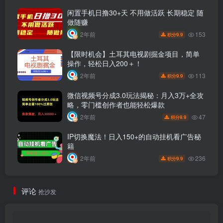
闲置手机日撸30+天 不用做活跃 长期稳定 随
做随赚
153
2年前
9.9
积分
【限时机会】土耳其电视剧掘金项目，简单
操作，轻松日入200＋！
113
2年前
9.9
积分
微信视频号分成3.0玩法揭秘：月入3万+全攻
略，零门槛创作者也能轻松爆款
47
2年前
9.9
积分
IP切换魔法！日入150+的自动挂机看广告秘
籍
236
2年前
9.9
积分
评论
抢沙发