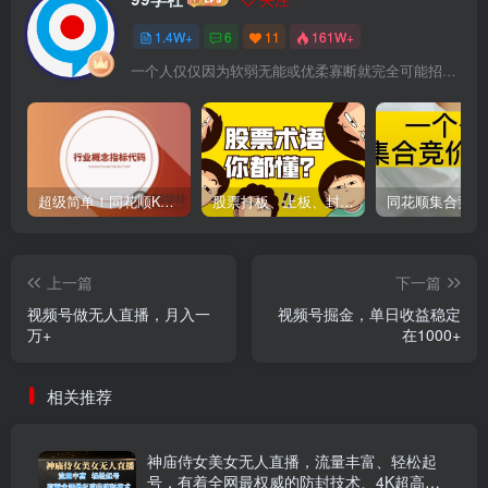
1.4W+
6
11
161W+
一个人仅仅因为软弱无能或优柔寡断就完全可能招致痛苦
超级简单！同花顺K线界面显示行业概念指标代码图解
股票打板、上板、封板、翘板、炸板是什么意思？炒股你必须懂的暗语！
上一篇
下一篇
视频号做无人直播，月入一
视频号掘金，单日收益稳定
万+
在1000+
相关推荐
神庙侍女美女无人直播，流量丰富、轻松起
号，有着全网最权威的防封技术、4K超高清