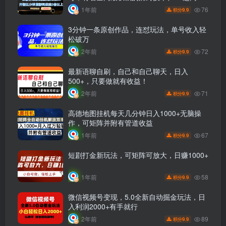
素材画质，开播五分钟直播间进流5倍以上，
76
1年前
9.9
积分
单场撸音浪2000+
3分钟一条原创作品，连怼玩法，单号收入轻
松破万
72
2年前
9.9
积分
最新语聊自刷，自己和自己聊天，日入
500+，只要做就有收益！
71
2年前
9.9
积分
高德地图挂机每天几分钟日入1000+无脑操
作，可矩阵并附有管道收益
67
1年前
9.9
积分
短剧打金新玩法，可矩阵可放大，日赚1000+
58
1年前
9.9
积分
微信视频号变现，5.0全新自动掘金玩法，日
入利润2000+有手就行
89
2年前
9.9
积分