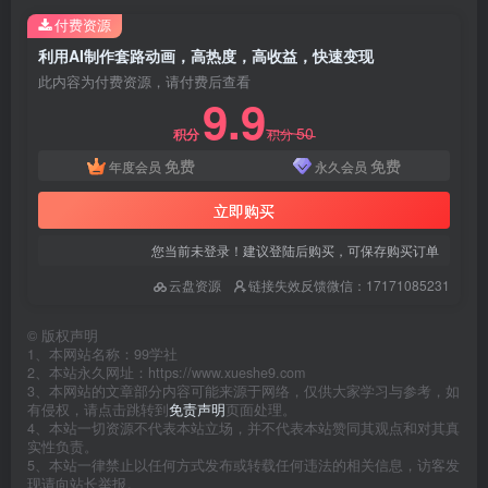
付费资源
利用AI制作套路动画，高热度，高收益，快速变现
此内容为付费资源，请付费后查看
9.9
50
积分
积分
免费
免费
年度会员
永久会员
立即购买
您当前未登录！建议登陆后购买，可保存购买订单
云盘资源
链接失效反馈微信：17171085231
©
版权声明
1、本网站名称：99学社
2、本站永久网址：https://www.xueshe9.com
3、本网站的文章部分内容可能来源于网络，仅供大家学习与参考，如
有侵权，请点击跳转到
免责声明
页面处理。
4、本站一切资源不代表本站立场，并不代表本站赞同其观点和对其真
实性负责。
5、本站一律禁止以任何方式发布或转载任何违法的相关信息，访客发
现请向站长举报。