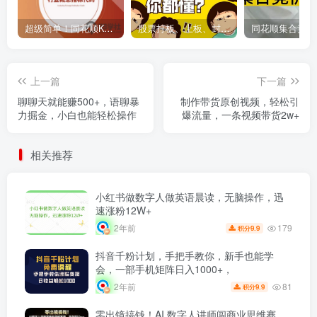
超级简单！同花顺K线界面显示行业概念指标代码图解
股票打板、上板、封板、翘板、炸板是什么意思？炒股你必须懂的暗语！
上一篇
下一篇
聊聊天就能赚500+，语聊暴
制作带货原创视频，轻松引
力掘金，小白也能轻松操作
爆流量，一条视频带货2w+
相关推荐
小红书做数字人做英语晨读，无脑操作，迅
速涨粉12W+
179
2年前
9.9
积分
抖音千粉计划，手把手教你，新手也能学
会，一部手机矩阵日入1000+，
81
2年前
9.9
积分
零出镜搞钱！AI 数字人讲师闯商业思维赛