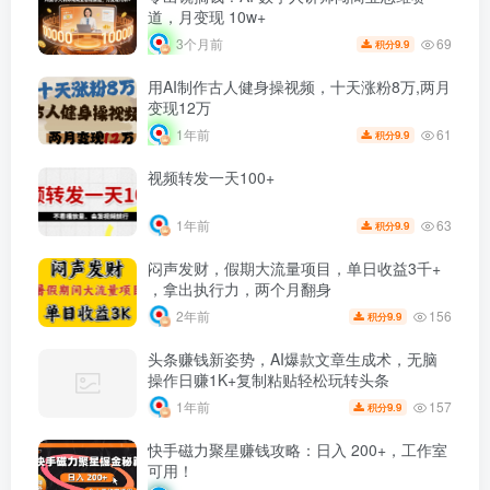
道，月变现 10w+
69
3个月前
9.9
积分
用AI制作古人健身操视频，十天涨粉8万,两月
变现12万
61
1年前
9.9
积分
视频转发一天100+
63
1年前
9.9
积分
闷声发财，假期大流量项目，单日收益3千+
，拿出执行力，两个月翻身
156
2年前
9.9
积分
头条赚钱新姿势，AI爆款文章生成术，无脑
操作日赚1K+复制粘贴轻松玩转头条
157
1年前
9.9
积分
快手磁力聚星赚钱攻略：日入 200+，工作室
可用！