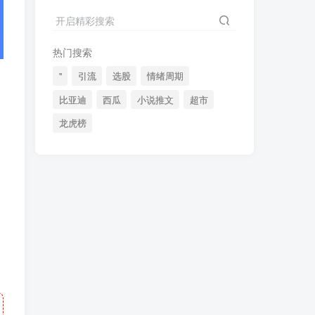
2024最新K线训练软件排行榜！股民福利，十款专业分析工具全揭秘！
4
开启精彩搜索
短线交易必须要懂的术语有哪些？股票分时水上、水下是什么意思？
5
热门搜索
全程图解超详细！何为打板以及打板战法的精髓
6
"
引流
选股
情绪周期
比亚迪
西瓜
小说推文
超市
龙虎榜
(49)
(48)
(46)
(40)
(40)
(38)
(37)
(35)
(32)
(32)
(30)
(28)
(25)
(24)
(22)
(21)
(20)
(18)
(16)
(15)
(15)
(14)
(14)
(12)
(12)
(12)
(11)
(10)
(7)
(7)