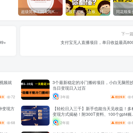
超级简单！同花顺K线界面显示行业概念指标代码图解
股票打板、上板、封板、翘板、炸板是什么意思？炒股你必须懂的暗语！
下一
9+
支付宝无人直播项目，单日收益最高800
视频就
3个最新稳定的冷门搬砖项目，小白无脑照
当日变现日入过百
72
3年前
9.9
9.9
积分
种变现方
【轻松日入三千】新手也能当天见收益！多
变现方式揭秘！附300T资料、100个gpt4账
号、300破解软件！
68
2年前
9.9
9.9
积分