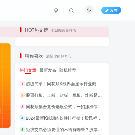
发布
长期更新各大精品创业项目！
HOT热文榜
七日阅读量排名
长期更新各大精品创业项目！
猜你喜欢
满足你的好奇心
热门文章
最新发布
随机推荐
超级简单！同花顺K线界面显示行业概念指标代码图解
1
股票打板、上板、封板、翘板、炸板是什么意思？炒股你必须懂的暗语！
2
同花顺集合竞价选股公式，一招抓涨停让你秒变打板高手！
3
HI！请登录
2024最新K线训练软件排行榜！股民福利，十款专业分析工具全揭秘！
4
短线交易必须要懂的术语有哪些？股票分时水上、水下是什么意思？
登录
注册
5