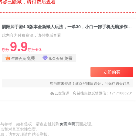
内容已隐藏，请付费后查看
阴阳师手游4.0版本全新懒人玩法，一单30，小白一部手机无脑操作，稳定暴力变现，日入3000+轻轻松松！
此内容为付费资源，请付费后查看
9.9
50
积分
积分
免费
免费
年度会员
永久会员
立即购买
您当前未登录！建议登陆后购买，可保存购买订单
云盘资源
链接失效反馈微信：17171085231
习与参考，如有侵权，请点击跳转到
免责声明
页面处理。
观点和对其真实性负责。
信息，访客发现请向站长举报。