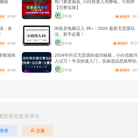
无脑操
热门赛道掘金_小白快速入局挣钱，可矩阵
【完整实操】
94
2年前
9.9
9.9
积分
生成，条
闲鱼卖电脑日入 3K+：2024 最新无货源玩
倍
法，新手必看！
64
2
2年前
9.9
9.9
积分
掌握漫画
2024年抖店无货源的成功秘籍，小白也能月
入过万！学员快速入门，实操选品思路帮你
速出单！
99
2年前
9.9
9.9
积分
请登录后发表评论
登录
注册