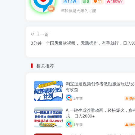
1.4W+
6
11
160W+
年轻就是无限的可能
上一篇
3分钟一个国风爆款视频， 无脑操作，有手就行，日入99
相关推荐
淘宝逛逛视频创作者激励搬运玩法!发
有收益
2年前
积分
AI一键生成沙雕动画，轻松爆火，多
式，日入2000+
1年前
积分