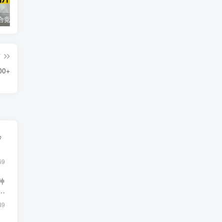
同花顺集合竞价选股公式，一招抓涨停让你秒变打板高手！
2024最新K线训练软件排行榜！股民福利，十款专业分析工具全揭秘！
短线交易必须要懂的术语有哪些？股票分时水上、水下是什么意思？
篇
0+
抄
69
种
89