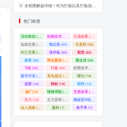
全程图解超详细！何为打板以及打板战法的精髓
6
社交账号登录
变
热门标签
微信登录
活动策划
炒股技术指标
引流拓客
(49)
(48)
(46)
短线交易
概念股
生意经
(40)
(40)
(38)
七日阅读量排名
外汇交易
涨停板
期货
(37)
(35)
(32)
游资
商业案例
通达信
(32)
(30)
(28)
K线
打板
炒股技术形态
(25)
(24)
(22)
满足你的好奇心
股市术语
龙头战法
缠论
(21)
(20)
(18)
热门文章
最新发布
随机推荐
选股
指标
期权
(16)
(15)
(15)
做T
情绪周期
交易体系
(14)
(14)
(12)
超级简单！同花顺K线界面显示行业概念指标代码图解
1
主力
主力思维
螺旋桨K线
(12)
(12)
(11)
股票打板、上板、封板、翘板、炸板是什么意思？炒股你必须懂的暗语！
2
仙人指路
题材
换手率
(10)
(7)
(7)
同花顺集合竞价选股公式，一招抓涨停让你秒变打板高手！
3