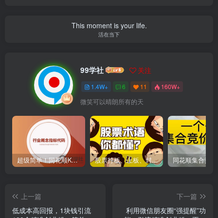
This moment is your life.
活在当下
99学社
关注
1.4W+
6
11
160W+
微笑可以晴朗所有的天
超级简单！同花顺K线界面显示行业概念指标代码图解
股票打板、上板、封板、翘板、炸板是什么意思？炒股你必须懂的暗语！
上一篇
下一篇
低成本高回报，1块钱引流
利用微信朋友圈“强提醒”功