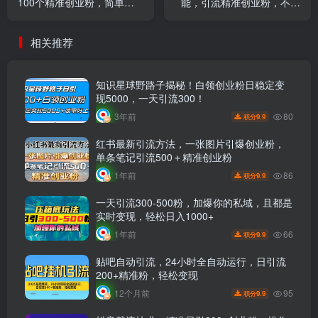
100个精准创业粉，简单高
能，引流精准创业粉，不剪
效+长尾流量，单人单日引流
视频、不发作品，有操作就
500+创业粉，加爆你的微信
有流量，单人单日引流
相关推荐
100+创业粉
知识星球野路子揭秘！白领创业粉日稳定变
现5000，一天引流300！
80
3年前
9.9
积分
红书最新引流方法，一张图片引爆创业粉，
单条笔记引流500＋精准创业粉
86
1年前
9.9
积分
一天引流300-500粉，加爆你的私域，且都是
实时变现，轻松日入1000+
66
1年前
9.9
积分
贴吧自动引流，24小时全自动运行，日引流
200+精准粉，轻松变现
95
12个月前
9.9
积分