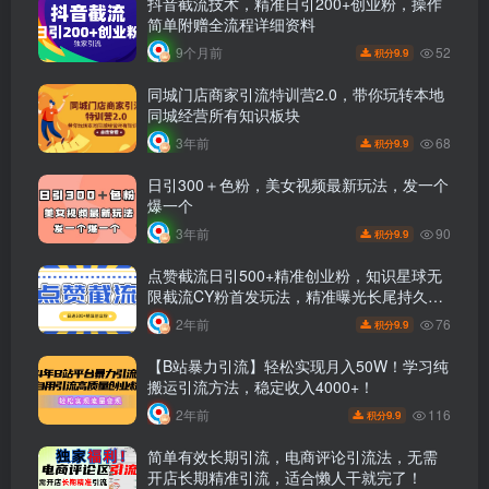
抖音截流技术，精准日引200+创业粉，操作
简单附赠全流程详细资料
52
9个月前
9.9
积分
同城门店商家引流特训营2.0，带你玩转本地
同城经营所有知识板块
68
3年前
9.9
积分
日引300＋色粉，美女视频最新玩法，发一个
爆一个
90
3年前
9.9
积分
点赞截流日引500+精准创业粉，知识星球无
限截流CY粉首发玩法，精准曝光长尾持久，
日进线500+
76
2年前
9.9
积分
【B站暴力引流】轻松实现月入50W！学习纯
搬运引流方法，稳定收入4000+！
116
2年前
9.9
积分
简单有效长期引流，电商评论引流法，无需
开店长期精准引流，适合懒人干就完了！