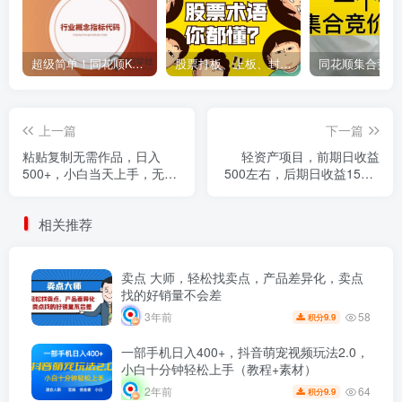
超级简单！同花顺K线界面显示行业概念指标代码图解
股票打板、上板、封板、翘板、炸板是什么意思？炒股你必须懂的暗语！
上一篇
下一篇
粘贴复制无需作品，日入
轻资产项目，前期日收益
500+，小白当天上手，无脑
500左右，后期日收益1500-
操作
2000左右，多劳多得
相关推荐
卖点 大师，轻松找卖点，产品差异化，卖点
找的好销量不会差
58
3年前
9.9
积分
一部手机日入400+，抖音萌宠视频玩法2.0，
小白十分钟轻松上手（教程+素材）
64
2年前
9.9
积分