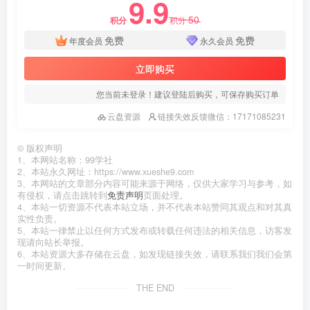
9.9
50
积分
积分
免费
免费
年度会员
永久会员
立即购买
您当前未登录！建议登陆后购买，可保存购买订单
云盘资源
链接失效反馈微信：17171085231
©
版权声明
1、本网站名称：99学社
2、本站永久网址：https://www.xueshe9.com
3、本网站的文章部分内容可能来源于网络，仅供大家学习与参考，如
有侵权，请点击跳转到
免责声明
页面处理。
4、本站一切资源不代表本站立场，并不代表本站赞同其观点和对其真
实性负责。
5、本站一律禁止以任何方式发布或转载任何违法的相关信息，访客发
现请向站长举报。
6、本站资源大多存储在云盘，如发现链接失效，请联系我们我们会第
一时间更新。
THE END