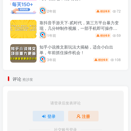
72
2年前
9.9
积分
靠抖音手游天下-贰时代，第三方平台暴力变
现，几分钟制作视频，一部手机即可操作，
附带资料教程（必做项目）
59
1年前
9.9
积分
知乎小说推文新玩法大揭秘，适合小白出
单，年前抓住操作机会！
108
3年前
9.9
积分
评论
抢沙发
请登录后发表评论
登录
注册
社交账号登录