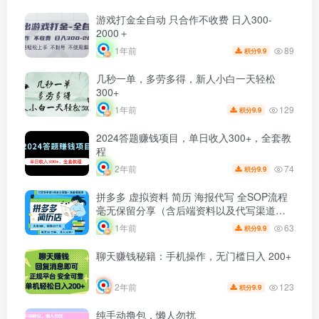
游戏打金全自动 只合作不收费 日入300-
2000＋
89
1年前
9.9
积分
几秒一单，多劳多得，新人小白一天轻松
300+
129
1年前
9.9
积分
2024答题赚钱项目，单日收入300+，全套教
程
74
2年前
9.9
积分
拼多多 虚拟资料 简历 海报代写 全SOP流程
毫无保留分享（含后端资料以及代写渠道）
每天十分钟 每人实名四个店 矩阵30个账号
63
1年前
9.9
积分
轻轻松松 月入10W
聊天赚钱秘籍：手机操作，无门槛日入 200+
123
2年前
9.9
积分
纯手动撸包，懒人勿扰