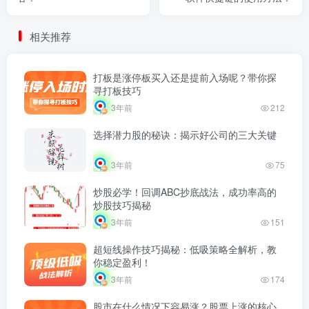
相关推荐
打板是涨停板买入还是提前入场呢？带你探
寻打板技巧
3年前
212
选择潜力股的秘诀：揭示好公司的三大关键
3年前
75
炒股必学！回调ABC抄底战法，成功率高的
炒股技巧揭秘
3年前
151
超短线操作技巧揭秘：低吸策略全解析，教
你稳定盈利！
3年前
174
股市在什么情况下容易涨？股票上涨的核心