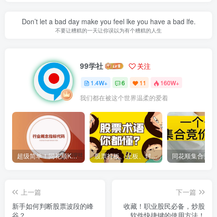
Don’t let a bad day make you feel lke you have a bad lfe.
不要让糟糕的一天让你误以为有个糟糕的人生
99学社
关注
1.4W+
6
11
160W+
我们都在被这个世界温柔的爱着
超级简单！同花顺K线界面显示行业概念指标代码图解
股票打板、上板、封板、翘板、炸板是什么意思？炒股你必须懂的暗语！
上一篇
下一篇
新手如何判断股票波段的峰
收藏！职业股民必备，炒股
谷？
软件快捷键的使用方法！