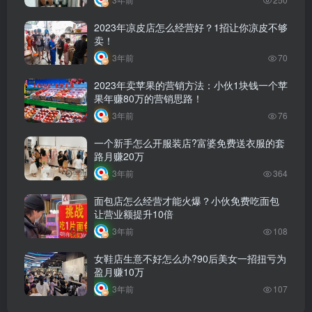
2023年凉皮店怎么经营好？1招让你凉皮不够
卖！
3年前
70
2023年卖苹果的营销方法：小伙1块钱一个苹
果年赚80万的营销思路！
3年前
76
一个新手怎么开服装店?富婆免费送衣服的套
路月赚20万
3年前
364
面包店怎么经营才能火爆？小伙免费吃面包
让营业额提升10倍
3年前
108
女鞋店生意不好怎么办?90后美女一招扭亏为
盈月赚10万
3年前
107