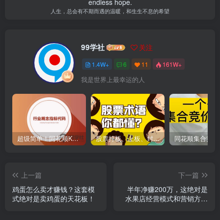
endless hope.
人生，总会有不期而遇的温暖，和生生不息的希望
99学社
关注
1.4W+
6
11
161W+
我是世界上最幸运的人
超级简单！同花顺K线界面显示行业概念指标代码图解
股票打板、上板、封板、翘板、炸板是什么意思？炒股你必须懂的暗语！
上一篇
下一篇
鸡蛋怎么卖才赚钱？这套模
半年净赚200万，这绝对是
式绝对是卖鸡蛋的天花板！
水果店经营模式和营销方法
的天花板！