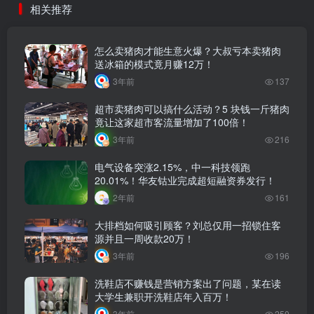
相关推荐
怎么卖猪肉才能生意火爆？大叔亏本卖猪肉
送冰箱的模式竟月赚12万！
3年前
137
超市卖猪肉可以搞什么活动？5 块钱一斤猪肉
竟让这家超市客流量增加了100倍！
3年前
216
电气设备突涨2.15%，中一科技领跑
20.01%！华友钴业完成超短融资券发行！
2年前
161
大排档如何吸引顾客？刘总仅用一招锁住客
源并且一周收款20万！
3年前
196
洗鞋店不赚钱是营销方案出了问题，某在读
大学生兼职开洗鞋店年入百万！
3年前
250