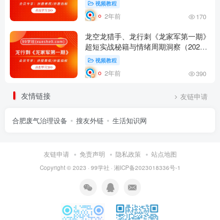
视频教程
2年前
170
龙空龙猎手、龙行刺《龙家军第一期》
超短实战秘籍与情绪周期洞察（2022
年 10 月小圈）
视频教程
2年前
390
友情链接
友链申请
合肥废气治理设备
搜友外链
生活知识网
友链申请
免责声明
隐私政策
站点地图
Copyright © 2023 ·
99学社
·
湘ICP备2023018336号-1