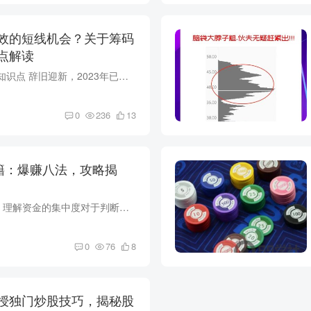
效的短线机会？关于筹码
点解读
关于筹码聚合的一些知识点 辞旧迎新，2023年已经过去，无论是喜是悲，都已成为记忆。在新的一年里，让我们振奋精神，面对新的机遇和挑战。愿您在龙年里步步高升，财运亨通。 筹码运动犹如一个循...
0
236
13
籍：爆赚八法，攻略揭
【导语】A股市场中，理解资金的集中度对于判断行情发展至关重要。而筹码的分布形态可以帮助我们轻松判断市场的重要阻力位和支撑位。本文总结了八种不同的筹码形态，并提供了相应的操作要点。无...
0
76
8
授独门炒股技巧，揭秘股