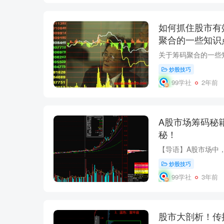
如何抓住股市有
聚合的一些知识
炒股技巧
99学社
2年前
A股市场筹码秘
秘！
炒股技巧
99学社
3年前
股市大剖析！传