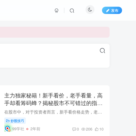
发布
长期更新各大精品创业项目！
长期更新各大精品创业项目！
主力独家秘籍！新手看价，老手看量，高
手却看筹码蜂？揭秘股市不可错过的指标
利器！
在股市中，对于投资者而言，新手看价格走势，老手注重成交量，而高手则更关注筹码蜂这一神秘的指标。今天，楚哥将向大家分享筹码蜂的奥秘，这是主力最忌讳散户掌握的技术指标之一。通过学习筹码...
炒股技巧
99学社
2年前
0
206
10