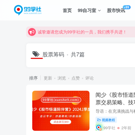
+99
首页
99自习室
股市快讯
诚挚邀请您成为99学社的一员，我们携手共进！
学习路上不孤独，99学社与你同行！分享全网优质
诚挚邀请您成为99学社的一员，我们携手共进！
学习路上不孤独，99学社与你同行！分享全网优质
股票筹码
共7篇
排序
更新
浏览
点赞
评论
闻少《股市悟道陪
票交易策略、技
码）
视频教程
99学社
2年前