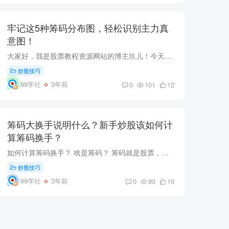
牢记这5种筹码分布图，轻松识别主力真
意图！
大家好，我是股票教程资源网站的博主玖儿！今天我要和大家分享一个非常实用的股票分析工具——筹码分布图。通过牢记这5种筹码分布图，我们将能够轻松识别主力真正的意图，从而更加准确地把握市...
炒股技巧
99学社
3年前
0
101
12
筹码大换手说明什么？新手炒股该如何计
算筹码换手？
如何计算筹码换手？ 啥是筹码？ 筹码就是股票，上市公司里面，筹码分为浮动筹码，限售筹码。 什么叫浮动筹码？ 随时可以交换的筹码。 什么叫限售筹码？ 无法随时交换的筹码。 继续推理：随时可...
炒股技巧
99学社
3年前
0
80
10