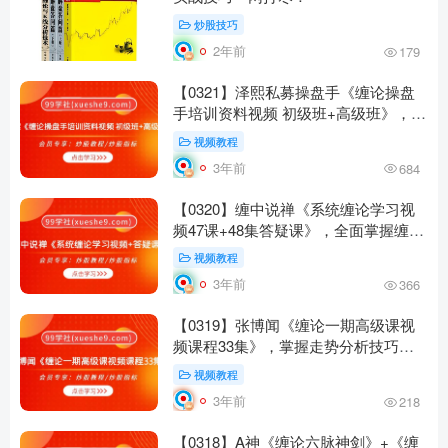
炒股技巧
2年前
179
【0321】泽熙私募操盘手《缠论操盘
手培训资料视频 初级班+高级班》，掌
握顶底分型、中枢画法和风险控制，实
视频教程
现稳定盈利
3年前
684
【0320】缠中说禅《系统缠论学习视
频47课+48集答疑课》，全面掌握缠论
技巧，实现稳定盈利与仓位管理
视频教程
3年前
366
【0319】张博闻《缠论一期高级课视
频课程33集》，掌握走势分析技巧，
实现快速选股与稳定盈利
视频教程
3年前
218
【0318】A神《缠论六脉神剑》+《缠