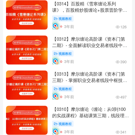
【0314】百股精《雪寒缠论系列
课》，百股精炒股缠论+股票晋阶学习
之缠论比价关系+黄金分割+半对数
视频教程
3年前
126
【0312】摩尔缠论高阶课《资本门第
二期》- 全面解读职业交易者线段中枢
技巧与买卖策略
视频教程
3年前
390
【0313】摩尔缠论高阶课《资本门第
三期》- 掌握职业交易者线段中枢技
巧，揭开股市真相
视频教程
3年前
497
【0310】摩尔缠论《缠论：从0到100
的实战课程》基础课第三期，线段理
解、走势分类、买卖点量化等实用技巧
视频教程
全面解析！
3年前
341