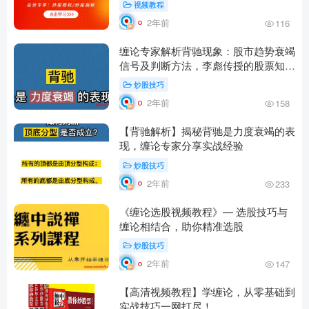
视频教程
2年前
116
缠论专家解析背驰现象：股市趋势衰竭
信号及判断方法，李彪传授的股票知识
#缠师#缠中说禅#
炒股技巧
2年前
158
【背驰解析】揭秘背驰是力度衰竭的表
现，缠论专家分享实战经验
炒股技巧
2年前
233
《缠论选股视频教程》— 选股技巧与
缠论相结合，助你精准选股
炒股技巧
2年前
147
【高清视频教程】学缠论，从零基础到
实战技巧一网打尽！