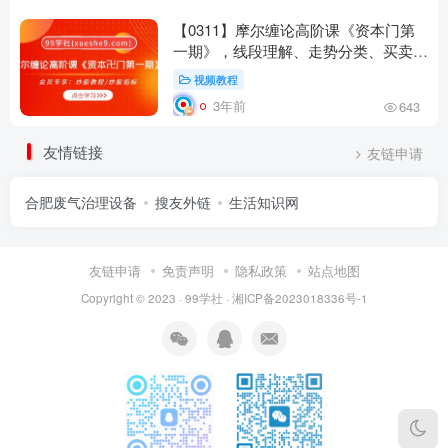
【0311】摩尔缠论高阶课《资本门第
一期》，线段理解、走势分类、买卖点
分析等实战技巧全面解析！
视频教程
3年前
643
友情链接
友链申请
合肥废气治理设备
搜友外链
生活知识网
友链申请
免责声明
隐私政策
站点地图
Copyright © 2023 ·
99学社
·
湘ICP备2023018336号-1