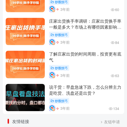
炒股技巧
3年前
60
庄家出货换手率调研：庄家出货换手率
一般是多大？市场上有哪些因素影响庄
家出货换手率？
炒股技巧
3年前
84
了解庄家出货的时间周期，投资更有底
气
炒股技巧
3年前
63
说干货：早盘急速下跌，怎么分辨主力
是吃货、洗盘还是出货？
炒股技巧
3年前
134
友情链接
友链申请