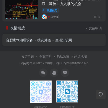
浪，等待主力入场的机会
炒股技巧
3年前
86
友情链接
友链申请
合肥废气治理设备
搜友外链
生活知识网
友链申请
免责声明
隐私政策
站点地图
Copyright © 2023 ·
99学社
·
湘ICP备2023018336号-1
扫码加微信
扫码加QQ