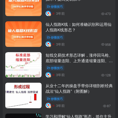
炒股技巧
3年前
473
仙人指路K线：如何准确识别和运用仙
人指路K线形态？
炒股技巧
3年前
958
短线交易技术形态详解，涨停回马枪、
底部缩量连阳、上升通道缩量连阳、仙
人指路
炒股技巧
3年前
128
从业十二年的操盘手带你详细剖析经典
战法“仙人指路”（附图解）
炒股技巧
3年前
87
学习和理解“仙人指路”形态，抓住主升