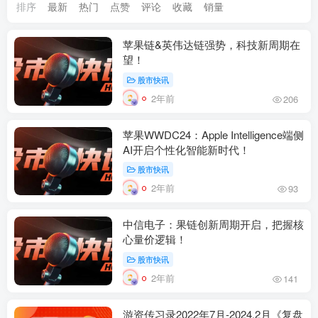
排序
最新
热门
点赞
评论
收藏
销量
苹果链&英伟达链强势，科技新周期在
望！
股市快讯
2年前
206
苹果WWDC24：Apple Intelligence端侧
AI开启个性化智能新时代！
股市快讯
2年前
93
中信电子：果链创新周期开启，把握核
心量价逻辑！
股市快讯
2年前
141
游资传习录2022年7月-2024.2月《复盘