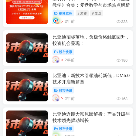
教学》合集：复盘教学与市场热点解析
视频教程
# 游资
# 复盘
2年前
338
比亚迪招标落地，负极价格触底回升，
投资机会显现！
股市快讯
2年前
180
比亚迪：新技术引领油耗新低，DM5.0
技术开启新篇章
股市快讯
2年前
163
比亚迪近期大涨原因解析：产品升级与
技术领先驱动增长
股市快讯