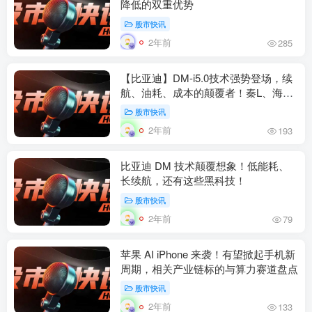
降低的双重优势
股市快讯
2年前
285
【比亚迪】DM-i5.0技术强势登场，续
航、油耗、成本的颠覆者！秦L、海豹
06 实测爆火，销量有望超预期，买入
股市快讯
评级！
2年前
193
比亚迪 DM 技术颠覆想象！低能耗、
长续航，还有这些黑科技！
股市快讯
2年前
79
苹果 AI iPhone 来袭！有望掀起手机新
周期，相关产业链标的与算力赛道盘点
股市快讯
2年前
133